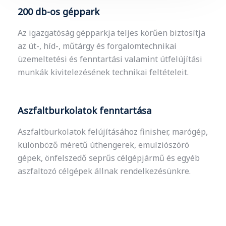
200 db-os géppark
Az igazgatóság gépparkja teljes körűen biztosítja
az út-, híd-, műtárgy és forgalomtechnikai
üzemeltetési és fenntartási valamint útfelújítási
munkák kivitelezésének technikai feltételeit.
Aszfaltburkolatok fenntartása
Aszfaltburkolatok felújításához finisher, marógép,
különböző méretű úthengerek, emulziószóró
gépek, önfelszedő seprűs célgépjármű és egyéb
aszfaltozó célgépek állnak rendelkezésünkre.