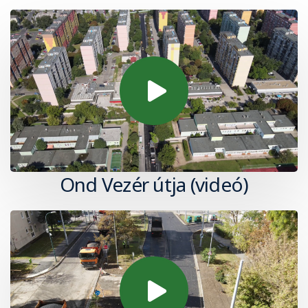
Ond Vezér útja (videó)