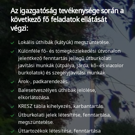
Az igazgatóság tevékenysége során a
következő fő feladatok ellátását
végzi:
Lokális úthibák (kátyúk) megszüntetése.
Különféle fő- és tömegközlekedési útvonalon
jelentkező fenntartás jellegű útburkolati
javítási munkák (útpálya, járda, kő- és viacolor
burkolatok) és szegélyjavítási munkák.
Árok-, padkarendezés.
Balesetveszélyes úthibák jelölése,
elkorlátozása.
KRESZ tábla kihelyezés, karbantartás.
Útburkolati jelek létesítése, fenntartása,
megszüntetése.
Úttartozékok létesítése, fenntartása