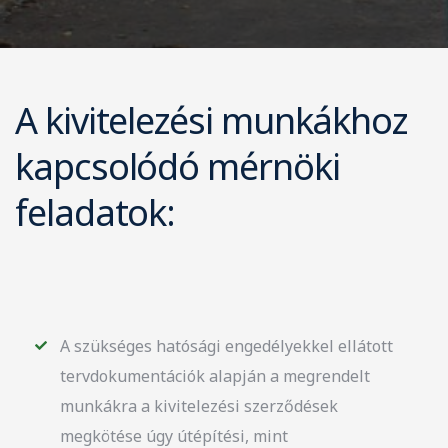
A kivitelezési munkákhoz
kapcsolódó mérnöki
feladatok:
A szükséges hatósági engedélyekkel ellátott
tervdokumentációk alapján a megrendelt
munkákra a kivitelezési szerződések
megkötése úgy útépítési, mint