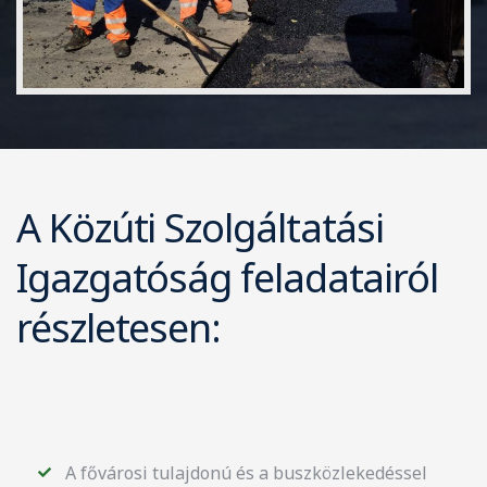
A Közúti Szolgáltatási
Igazgatóság feladatairól
részletesen:
A fővárosi tulajdonú és a buszközlekedéssel