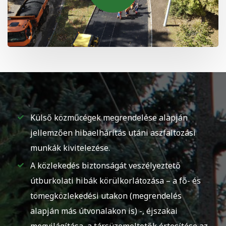
Külső közműcégek megrendelése alapján
jellemzően hibaelhárítás utáni aszfaltozási
munkák kivitelezése.
A közlekedés biztonságát veszélyeztető
útburkolati hibák körülkorlátozása – a fő- és
tömegközlekedési utakon (megrendelés
alapján más útvonalakon is) -, éjszakai
megvilágítása, a társüzemeltetők értesítése az