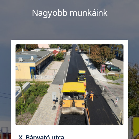
Nagyobb munkáink
X. Bányató utca