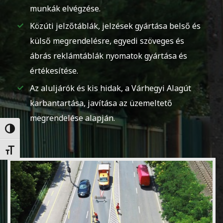
munkák elvégzése.
Közúti jelzőtáblák, jelzések gyártása belső és
külső megrendelésre, egyedi szöveges és
ábrás reklámtáblák nyomatok gyártása és
értékesítése.
Az aluljárók és kis hidak, a Várhegyi Alagút
karbantartása, javítása az üzemeltető
megrendelése alapján.
Nagy kontraszt váltása
Betűméret váltása