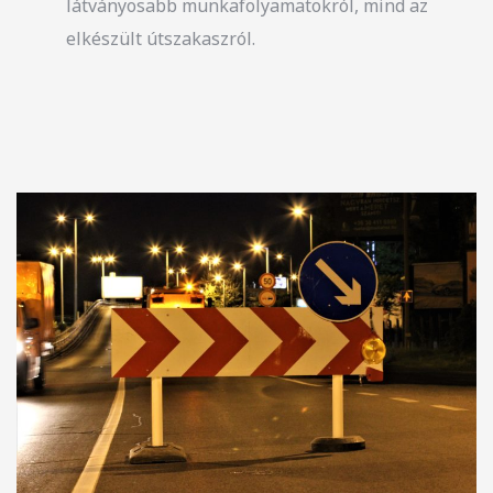
látványosabb munkafolyamatokról, mind az
elkészült útszakaszról.