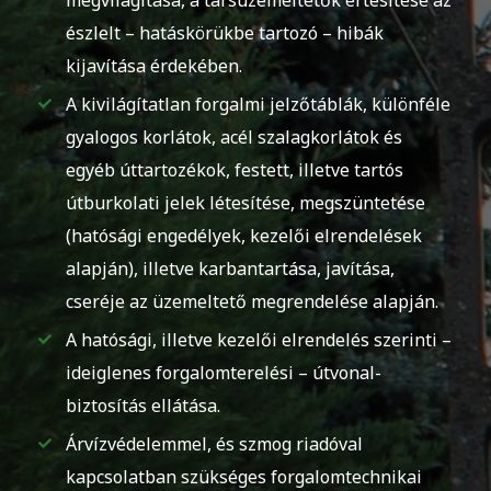
észlelt – hatáskörükbe tartozó – hibák
kijavítása érdekében.
A kivilágítatlan forgalmi jelzőtáblák, különféle
gyalogos korlátok, acél szalagkorlátok és
egyéb úttartozékok, festett, illetve tartós
útburkolati jelek létesítése, megszüntetése
(hatósági engedélyek, kezelői elrendelések
alapján), illetve karbantartása, javítása,
cseréje az üzemeltető megrendelése alapján.
A hatósági, illetve kezelői elrendelés szerinti –
ideiglenes forgalomterelési – útvonal-
biztosítás ellátása.
Árvízvédelemmel, és szmog riadóval
kapcsolatban szükséges forgalomtechnikai