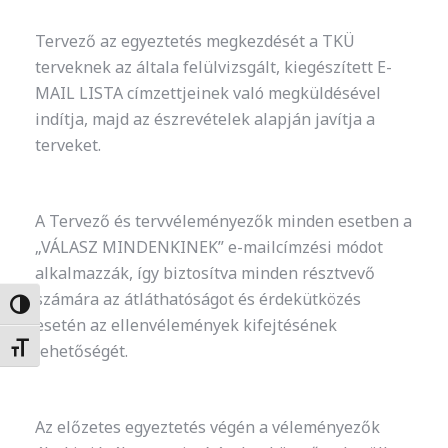
Tervező az egyeztetés megkezdését a TKÜ
terveknek az általa felülvizsgált, kiegészített E-
MAIL LISTA címzettjeinek való megküldésével
indítja, majd az észrevételek alapján javítja a
terveket.
A Tervező és tervvéleményezők minden esetben a
„VÁLASZ MINDENKINEK” e-mailcímzési módot
alkalmazzák, így biztosítva minden résztvevő
számára az átláthatóságot és érdekütközés
Nagy kontraszt váltása
esetén az ellenvélemények kifejtésének
lehetőségét.
Betűméret váltása
Az előzetes egyeztetés végén a véleményezők