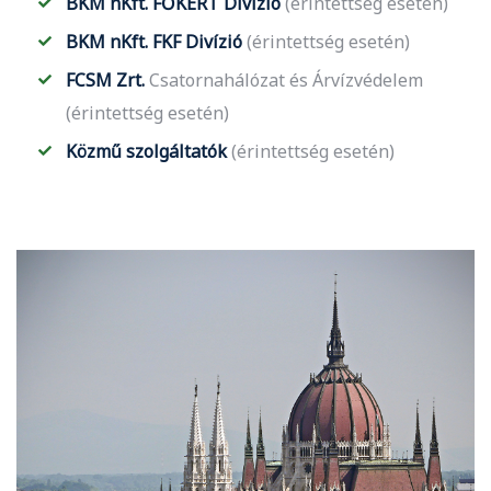
BKM nKft. FŐKERT Divízió
(érintettség esetén)
BKM nKft. FKF Divízió
(érintettség esetén)
FCSM Zrt.
Csatornahálózat és Árvízvédelem
(érintettség esetén)
Közmű szolgáltatók
(érintettség esetén)