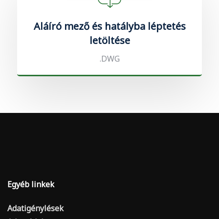
Aláíró mező és hatályba léptetés
letöltése
.DWG
Egyéb linkek
Adatigénylések