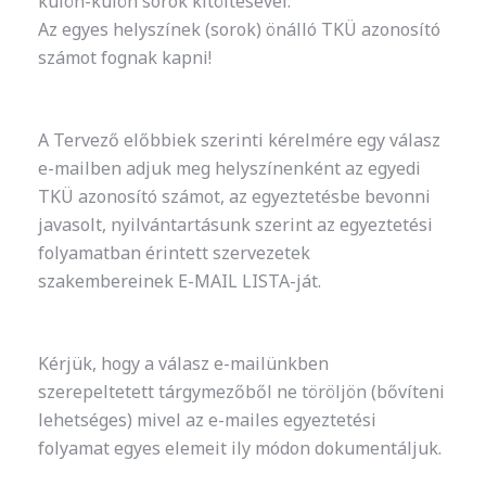
külön-külön sorok kitöltésével.
Az egyes helyszínek (sorok) önálló TKÜ azonosító
számot fognak kapni!
A Tervező előbbiek szerinti kérelmére egy válasz
e-mailben adjuk meg helyszínenként az egyedi
TKÜ azonosító számot, az egyeztetésbe bevonni
javasolt, nyilvántartásunk szerint az egyeztetési
folyamatban érintett szervezetek
szakembereinek E-MAIL LISTA-ját.
Kérjük, hogy a válasz e-mailünkben
szerepeltetett tárgymezőből ne töröljön (bővíteni
lehetséges) mivel az e-mailes egyeztetési
folyamat egyes elemeit ily módon dokumentáljuk.