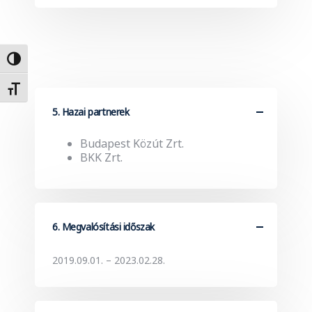
Nagy kontraszt váltása
Betűméret váltása
5. Hazai partnerek
Budapest Közút Zrt.
BKK Zrt.
6. Megvalósítási időszak
2019.09.01. – 2023.02.28.