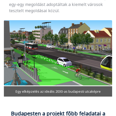
egy-egy megoldást adoptáltak a kiemelt városok
tesztelt megoldásai közül.
Egy elképzelés az ideális 2030-as budapesti utcaképre
Budapesten a projekt főbb feladatai a