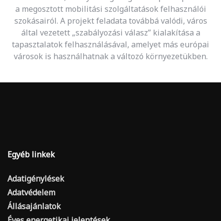
a megosztott mobilitási szolgáltatások felhasználói
szokásairól. A projekt feladata továbbá valódi, város
által vezetett „szabályozási válasz” kialakítása a
tapasztalatok felhasználásával, amelyet más európai
városok is használhatnak a változó környezetükben.
Egyéb linkek
Adatigénylések
Adatvédelem
Állásajánlatok
Éves energetikai jelentések