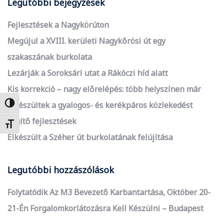
Legutóbbi bejegyzések
Fejlesztések a Nagykörúton
Megújul a XVIII. kerületi Nagykőrösi út egy
szakaszának burkolata
Lezárják a Soroksári utat a Rákóczi híd alatt
Kis korrekció – nagy előrelépés: több helyszínen már
elkészültek a gyalogos- és kerékpáros közlekedést
Nagy kontraszt váltása
segítő fejlesztések
Betűméret váltása
Elkészült a Széher út burkolatának felújítása
Legutóbbi hozzászólások
Folytatódik Az M3 Bevezető Karbantartása, Október 20-
21-Én Forgalomkorlátozásra Kell Készülni – Budapest