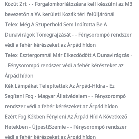
Közút Zrt.
-
Forgalomkorlátozásra kell készülni az M3
bevezetőn a XV. kerületi Kozák téri felüljárónál
Telex: Még A Szuperhold Sem Indította Be A
Dunavirágok Tömegrajzását
-
Fénysorompó rendszer
védi a fehér kérészeket az Árpád hídon
Telex: Esztergomnál Már Elkezdődött A Dunavirágzás
-
Fénysorompó rendszer védi a fehér kérészeket az
Árpád hídon
Kék Lámpákat Telepítettek Az Árpád-Hídra - Ez
Segíteni Fog - Magyar Állatvédelem
-
Fénysorompó
rendszer védi a fehér kérészeket az Árpád hídon
Ezért Fog Kékben Fényleni Az Árpád Híd A Következő
Hetekben - ÚjpestiSzemle
-
Fénysorompó rendszer
védi a fehér kérészeket az Árpád hídon