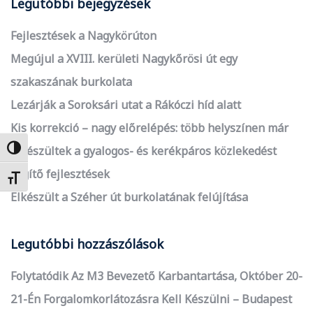
Legutóbbi bejegyzések
Fejlesztések a Nagykörúton
Megújul a XVIII. kerületi Nagykőrösi út egy
szakaszának burkolata
Lezárják a Soroksári utat a Rákóczi híd alatt
Kis korrekció – nagy előrelépés: több helyszínen már
elkészültek a gyalogos- és kerékpáros közlekedést
Nagy kontraszt váltása
segítő fejlesztések
Betűméret váltása
Elkészült a Széher út burkolatának felújítása
Legutóbbi hozzászólások
Folytatódik Az M3 Bevezető Karbantartása, Október 20-
21-Én Forgalomkorlátozásra Kell Készülni – Budapest