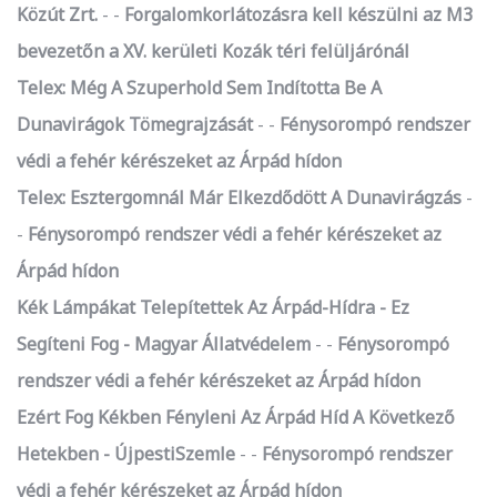
Közút Zrt.
-
Forgalomkorlátozásra kell készülni az M3
bevezetőn a XV. kerületi Kozák téri felüljárónál
Telex: Még A Szuperhold Sem Indította Be A
Dunavirágok Tömegrajzását
-
Fénysorompó rendszer
védi a fehér kérészeket az Árpád hídon
Telex: Esztergomnál Már Elkezdődött A Dunavirágzás
-
Fénysorompó rendszer védi a fehér kérészeket az
Árpád hídon
Kék Lámpákat Telepítettek Az Árpád-Hídra - Ez
Segíteni Fog - Magyar Állatvédelem
-
Fénysorompó
rendszer védi a fehér kérészeket az Árpád hídon
Ezért Fog Kékben Fényleni Az Árpád Híd A Következő
Hetekben - ÚjpestiSzemle
-
Fénysorompó rendszer
védi a fehér kérészeket az Árpád hídon