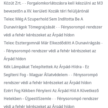
Közút Zrt.
-
Forgalomkorlátozásra kell készülni az M3
bevezetőn a XV. kerületi Kozák téri felüljárónál
Telex: Még A Szuperhold Sem Indította Be A
Dunavirágok Tömegrajzását
-
Fénysorompó rendszer
védi a fehér kérészeket az Árpád hídon
Telex: Esztergomnál Már Elkezdődött A Dunavirágzás
-
Fénysorompó rendszer védi a fehér kérészeket az
Árpád hídon
Kék Lámpákat Telepítettek Az Árpád-Hídra - Ez
Segíteni Fog - Magyar Állatvédelem
-
Fénysorompó
rendszer védi a fehér kérészeket az Árpád hídon
Ezért Fog Kékben Fényleni Az Árpád Híd A Következő
Hetekben - ÚjpestiSzemle
-
Fénysorompó rendszer
védi a fehér kérészeket az Árpád hídon