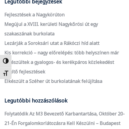
Legutóbbi bejegyzések
Fejlesztések a Nagykörúton
Megújul a XVIII. kerületi Nagykőrösi út egy
szakaszának burkolata
Lezárják a Soroksári utat a Rákóczi híd alatt
Kis korrekció – nagy előrelépés: több helyszínen már
elkészültek a gyalogos- és kerékpáros közlekedést
Nagy kontraszt váltása
segítő fejlesztések
Betűméret váltása
Elkészült a Széher út burkolatának felújítása
Legutóbbi hozzászólások
Folytatódik Az M3 Bevezető Karbantartása, Október 20-
21-Én Forgalomkorlátozásra Kell Készülni – Budapest