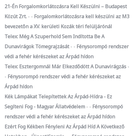
21-Én Forgalomkorlátozásra Kell Készülni – Budapest
Közút Zrt.
-
Forgalomkorlátozásra kell készülni az M3
bevezetőn a XV. kerületi Kozák téri felüljárónál
Telex: Még A Szuperhold Sem Indította Be A
Dunavirágok Tömegrajzását
-
Fénysorompó rendszer
védi a fehér kérészeket az Árpád hídon
Telex: Esztergomnál Már Elkezdődött A Dunavirágzás
-
Fénysorompó rendszer védi a fehér kérészeket az
Árpád hídon
Kék Lámpákat Telepítettek Az Árpád-Hídra - Ez
Segíteni Fog - Magyar Állatvédelem
-
Fénysorompó
rendszer védi a fehér kérészeket az Árpád hídon
Ezért Fog Kékben Fényleni Az Árpád Híd A Következő