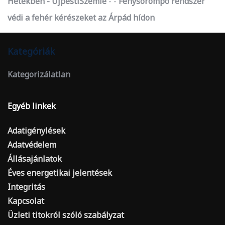
Hetekben - ÚjpestiSzemle
-
Fénysorompó rendszer
védi a fehér kérészeket az Árpád hídon
Kategóriák
Kategorizálatlan
Egyéb linkek
Adatigénylések
Adatvédelem
Állásajánlatok
Éves energetikai jelentések
Integritás
Kapcsolat
Üzleti titokról szóló szabályzat