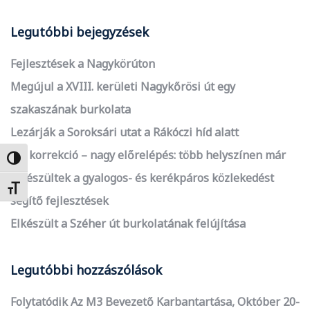
Legutóbbi bejegyzések
Fejlesztések a Nagykörúton
Megújul a XVIII. kerületi Nagykőrösi út egy
szakaszának burkolata
Lezárják a Soroksári utat a Rákóczi híd alatt
Kis korrekció – nagy előrelépés: több helyszínen már
Nagy kontraszt váltása
elkészültek a gyalogos- és kerékpáros közlekedést
Betűméret váltása
segítő fejlesztések
Elkészült a Széher út burkolatának felújítása
Legutóbbi hozzászólások
Folytatódik Az M3 Bevezető Karbantartása, Október 20-