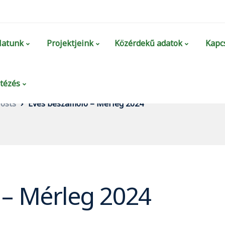
latunk
Projektjeink
Közérdekű adatok
Kapcs
tézés
osts
Éves beszámoló – Mérleg 2024
 – Mérleg 2024