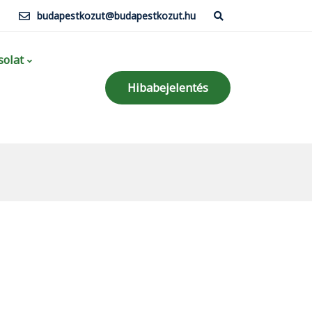
budapestkozut@budapestkozut.hu
olat
Hibabejelentés