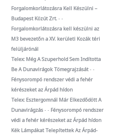
Forgalomkorlátozásra Kell Készülni –
Budapest Közút Zrt.
-
Forgalomkorlátozásra kell készülni az
M3 bevezetőn a XV. kerületi Kozák téri
felüljárónál
Telex: Még A Szuperhold Sem Indította
Be A Dunavirágok Tömegrajzását
-
Fénysorompó rendszer védi a fehér
kérészeket az Árpád hídon
Telex: Esztergomnál Már Elkezdődött A
Dunavirágzás
-
Fénysorompó rendszer
védi a fehér kérészeket az Árpád hídon
Kék Lámpákat Telepítettek Az Árpád-