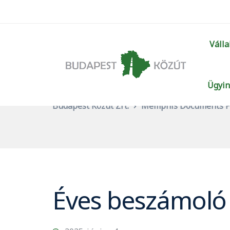
Válla
Ügyin
Budapest Közút Zrt.
Memphis Documents P
Éves beszámoló