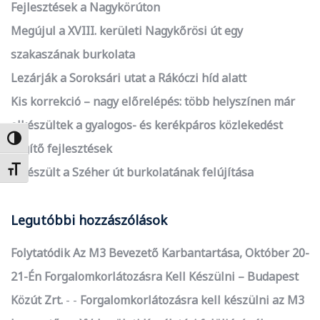
Fejlesztések a Nagykörúton
Megújul a XVIII. kerületi Nagykőrösi út egy
szakaszának burkolata
Lezárják a Soroksári utat a Rákóczi híd alatt
Kis korrekció – nagy előrelépés: több helyszínen már
elkészültek a gyalogos- és kerékpáros közlekedést
Nagy kontraszt váltása
segítő fejlesztések
Betűméret váltása
Elkészült a Széher út burkolatának felújítása
Legutóbbi hozzászólások
Folytatódik Az M3 Bevezető Karbantartása, Október 20-
21-Én Forgalomkorlátozásra Kell Készülni – Budapest
Közút Zrt.
-
Forgalomkorlátozásra kell készülni az M3