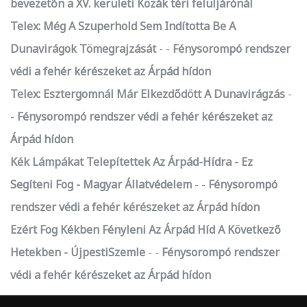
bevezetőn a XV. kerületi Kozák téri felüljárónál
Telex: Még A Szuperhold Sem Indította Be A
Dunavirágok Tömegrajzását
-
Fénysorompó rendszer
védi a fehér kérészeket az Árpád hídon
Telex: Esztergomnál Már Elkezdődött A Dunavirágzás
-
Fénysorompó rendszer védi a fehér kérészeket az
Árpád hídon
Kék Lámpákat Telepítettek Az Árpád-Hídra - Ez
Segíteni Fog - Magyar Állatvédelem
-
Fénysorompó
rendszer védi a fehér kérészeket az Árpád hídon
Ezért Fog Kékben Fényleni Az Árpád Híd A Következő
Hetekben - ÚjpestiSzemle
-
Fénysorompó rendszer
védi a fehér kérészeket az Árpád hídon