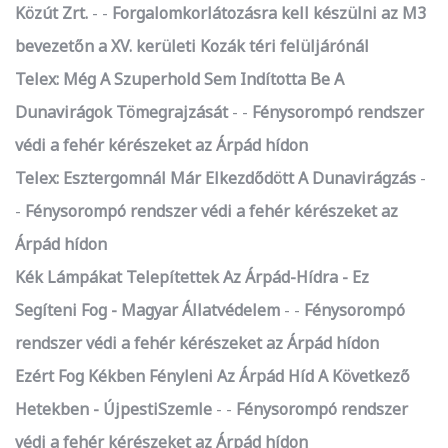
Közút Zrt.
-
Forgalomkorlátozásra kell készülni az M3
bevezetőn a XV. kerületi Kozák téri felüljárónál
Telex: Még A Szuperhold Sem Indította Be A
Dunavirágok Tömegrajzását
-
Fénysorompó rendszer
védi a fehér kérészeket az Árpád hídon
Telex: Esztergomnál Már Elkezdődött A Dunavirágzás
-
Fénysorompó rendszer védi a fehér kérészeket az
Árpád hídon
Kék Lámpákat Telepítettek Az Árpád-Hídra - Ez
Segíteni Fog - Magyar Állatvédelem
-
Fénysorompó
rendszer védi a fehér kérészeket az Árpád hídon
Ezért Fog Kékben Fényleni Az Árpád Híd A Következő
Hetekben - ÚjpestiSzemle
-
Fénysorompó rendszer
védi a fehér kérészeket az Árpád hídon