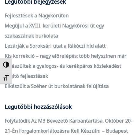
Legutóbbi bejegyzések
Fejlesztések a Nagykörúton
Megújul a XVIII. kerületi Nagykőrösi út egy
szakaszának burkolata
Lezárják a Soroksári utat a Rákóczi híd alatt
Kis korrekció – nagy előrelépés: több helyszínen már
elkészültek a gyalogos- és kerékpáros közlekedést
Nagy kontraszt váltása
segítő fejlesztések
Betűméret váltása
Elkészült a Széher út burkolatának felújítása
Legutóbbi hozzászólások
Folytatódik Az M3 Bevezető Karbantartása, Október 20-
21-Én Forgalomkorlátozásra Kell Készülni – Budapest