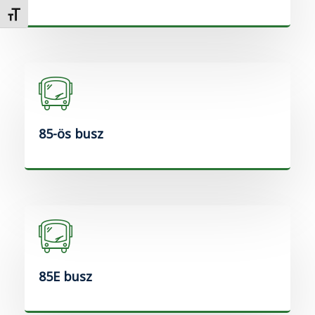
Betűméret váltása
85-ös busz
85E busz