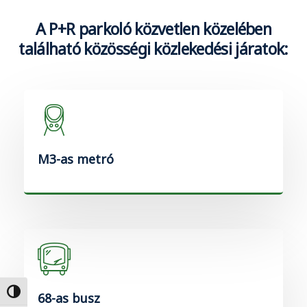
A P+R parkoló közvetlen közelében
található közösségi közlekedési járatok:
M3-as metró
Nagy kontraszt váltása
68-as busz