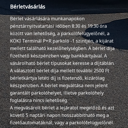
Bérletvásárlás
Bérlet vásárlására munkanapokon
pénztárnyitvatartási időben 8:30 és 19:30 óra
között van lehetőség, a parkolófelügyelőnél, a
KÖKI Terminál P+R parkoló -1 szintjén, a kijárat
mellett található kezelőhelységben. A bérlet díja
fizethető készpénzben vagy bankkártyával. A
vásárolható bérlet típusokat keresse a díjtáblán.
A választott bérlet díja mellett további 2500 Ft
bérletkártya letéti díj is fizetendő, kizárólag
készpénzben. A bérlet megváltása nem jelent
garantált parkolóhelyet, illetve parkolóhely
foglalásra nincs lehetőség.
A megvásárolt bérlet a lejáratot megelőző és azt
követő 5 naptári napon hosszabbítható meg a
fizetőautomatáknál, vagy a parkolófelügyelőnél.