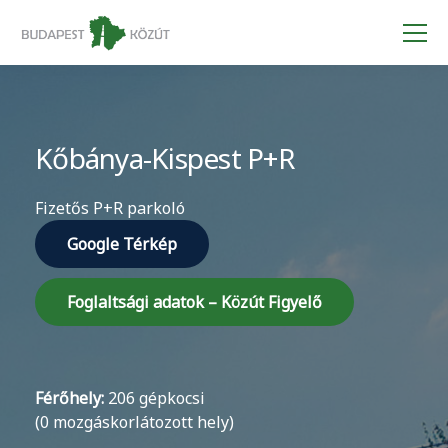
Kőbánya-Kispest P+R
Fizetős P+R parkoló
Google Térkép
Foglaltsági adatok – Közút Figyelő
Férőhely:
206 gépkocsi
(0 mozgáskorlátozott hely)