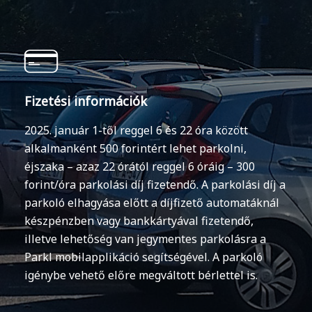
Fizetési információk
2025. január 1-től reggel 6 és 22 óra között
alkalmanként 500 forintért lehet parkolni,
éjszaka – azaz 22 órától reggel 6 óráig – 300
forint/óra parkolási díj fizetendő. A parkolási díj a
parkoló elhagyása előtt a díjfizető automatáknál
készpénzben vagy bankkártyával fizetendő,
illetve lehetőség van jegymentes parkolásra a
Parkl mobilapplikáció segítségével. A parkoló
igénybe vehető előre megváltott bérlettel is.