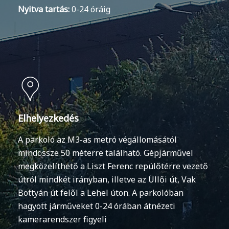
Nyitva tartás:
0-24 óráig
Elhelyezkedés
A parkoló az M3-as metró végállomásától
mindössze 50 méterre található. Gépjárművel
megközelíthető a Liszt Ferenc repülőtérre vezető
útról mindkét irányban, illetve az Üllői út, Vak
Bottyán út felől a Lehel úton. A parkolóban
hagyott járműveket 0-24 órában átnézeti
kamerarendszer figyeli