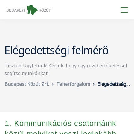
Elégedettségi felmérő
Tisztelt Ügyfelünk! Kérjük, hogy egy rövid értékeléssel
segítse munkánkat!
Budapest Közút Zrt.
Teherforgalom
Elégedettségi felmérő
1. Kommunikációs csatornáink
közül melyiket veszi leginkább