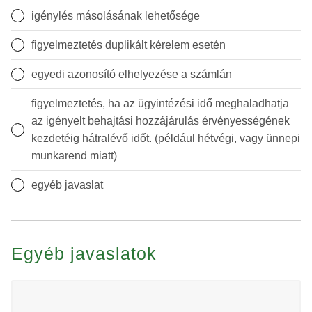
igénylés másolásának lehetősége
figyelmeztetés duplikált kérelem esetén
egyedi azonosító elhelyezése a számlán
figyelmeztetés, ha az ügyintézési idő meghaladhatja
az igényelt behajtási hozzájárulás érvényességének
kezdetéig hátralévő időt. (például hétvégi, vagy ünnepi
munkarend miatt)
egyéb javaslat
Egyéb javaslatok