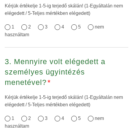
Kérjük értékelje 1-5-ig terjedő skálán! (1-Egyáltalán nem
elégedett / 5-Teljes mértékben elégedett)
1
2
3
4
5
nem
használtam
3. Mennyire volt elégedett a
személyes ügyintézés
menetével?
*
Kérjük értékelje 1-5-ig terjedő skálán! (1-Egyáltalán nem
elégedett / 5-Teljes mértékben elégedett)
1
2
3
4
5
nem
használtam