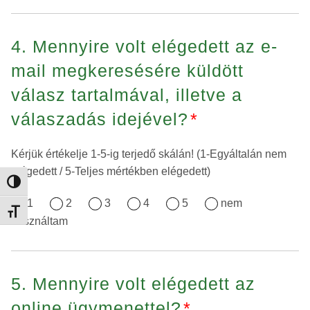
4. Mennyire volt elégedett az e-
mail megkeresésére küldött
válasz tartalmával, illetve a
válaszadás idejével?
*
Kérjük értékelje 1-5-ig terjedő skálán! (1-Egyáltalán nem
elégedett / 5-Teljes mértékben elégedett)
Nagy kontraszt váltása
1
2
3
4
5
nem
Betűméret váltása
használtam
5. Mennyire volt elégedett az
online ügymenettel?
*