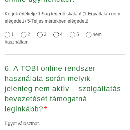
Kérjük értékelje 1-5-ig terjedő skálán! (1-Egyáltalán nem
elégedett / 5-Teljes mértékben elégedett)
1
2
3
4
5
nem
használtam
6. A TOBI online rendszer
használata során melyik –
jelenleg nem aktív – szolgáltatás
bevezetését támogatná
leginkább?
*
Egyet választhat.