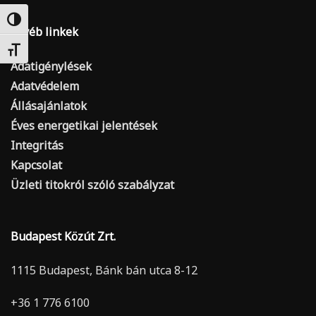
Nagy kontraszt váltása
Egyéb linkek
Betűméret váltása
Adatigénylések
Adatvédelem
Állásajánlatok
Éves energetikai jelentések
Integritás
Kapcsolat
Üzleti titokról szóló szabályzat
Budapest Közút Zrt.
1115 Budapest, Bánk bán utca 8-12
+36 1 776 6100