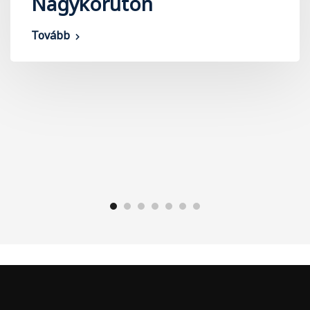
Nagykörúton
Tovább