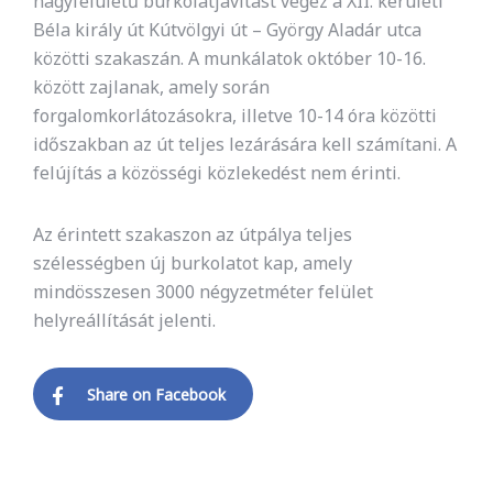
nagyfelületű burkolatjavítást végez a XII. kerületi
Béla király út Kútvölgyi út – György Aladár utca
közötti szakaszán. A munkálatok október 10-16.
között zajlanak, amely során
forgalomkorlátozásokra, illetve 10-14 óra közötti
időszakban az út teljes lezárására kell számítani. A
felújítás a közösségi közlekedést nem érinti.
Az érintett szakaszon az útpálya teljes
szélességben új burkolatot kap, amely
mindösszesen 3000 négyzetméter felület
helyreállítását jelenti.
Share on Facebook