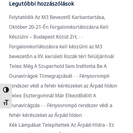
Legutóbbi hozzászólások
Folytatódik Az M3 Bevezető Karbantartása,
Október 20-21-Én Forgalomkorlátozásra Kell
Készülni – Budapest Közút Zrt.
-
Forgalomkorlátozásra kell készülni az M3
bevezetőn a XV. kerületi Kozák téri felüljárónál
Telex: Még A Szuperhold Sem Indította Be A
Dunavirágok Tömegrajzását
-
Fénysorompó
rendszer védi a fehér kérészeket az Árpád hídon
Nagy kontraszt váltása
Telex: Esztergomnál Már Elkezdődött A
Betűméret váltása
Dunavirágzás
-
Fénysorompó rendszer védi a
fehér kérészeket az Árpád hídon
Kék Lámpákat Telepítettek Az Árpád-Hídra - Ez