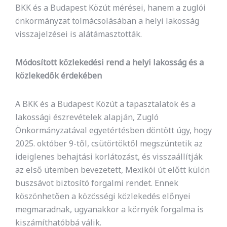
BKK és a Budapest Közút mérései, hanem a zuglói
önkormányzat tolmácsolásában a helyi lakosság
visszajelzései is alátámasztották.
Módosított közlekedési rend a helyi lakosság és a
közlekedők érdekében
A BKK és a Budapest Közút a tapasztalatok és a
lakossági észrevételek alapján, Zugló
Önkormányzatával egyetértésben döntött úgy, hogy
2025. október 9-től, csütörtöktől megszüntetik az
ideiglenes behajtási korlátozást, és visszaállítják
az első ütemben bevezetett, Mexikói út előtt külön
buszsávot biztosító forgalmi rendet. Ennek
köszönhetően a közösségi közlekedés előnyei
megmaradnak, ugyanakkor a környék forgalma is
kiszámíthatóbbá válik.