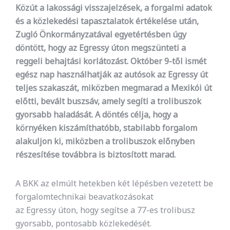
Közút a lakossági visszajelzések, a forgalmi adatok
és a közlekedési tapasztalatok értékelése után,
Zugló Önkormányzatával egyetértésben úgy
döntött, hogy az Egressy úton megszünteti a
reggeli behajtási korlátozást. Október 9-től ismét
egész nap használhatják az autósok az Egressy út
teljes szakaszát, miközben megmarad a Mexikói út
előtti, bevált buszsáv, amely segíti a trolibuszok
gyorsabb haladását. A döntés célja, hogy a
környéken kiszámíthatóbb, stabilabb forgalom
alakuljon ki, miközben a trolibuszok előnyben
részesítése továbbra is biztosított marad.
A BKK az elmúlt hetekben két lépésben vezetett be
forgalomtechnikai beavatkozásokat
az Egressy úton, hogy segítse a 77-es trolibusz
gyorsabb, pontosabb közlekedését.