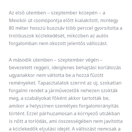
Az első ütemben – szeptember közepén – a
Mexikói út csomópontja előtt kialakított, mintegy
80 méter hosszú buszsáv több perccel gyorsította a
trolibuszok közlekedését, miközben az autós
forgalomban nem okozott jelentős változást.
A második ütemben – szeptember végén –
bevezetett reggeli, ideiglenes behajtási korlátozás
ugyanakkor nem váltotta be a hozzá fűzött
reményeket. Tapasztalatok szerint az új, szokatlan
forgalmi rendet a járművezetők nehezen szokták
meg, a szabályokat főként akkor tartották be,
amikor a helyszínen személyes forgalomirányítás
történt. Ezzel párhuzamosan a környező utcákban
is nőtt a torlódás, ami összességében nem javította
a közlekedők eljutási idejét. A változást nemcsak a