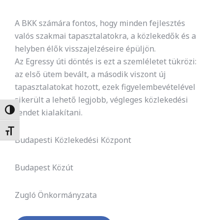
A BKK számára fontos, hogy minden fejlesztés
valós szakmai tapasztalatokra, a közlekedők és a
helyben élők visszajelzéseire épüljön.
Az Egressy úti döntés is ezt a szemléletet tükrözi:
az első ütem bevált, a második viszont új
tapasztalatokat hozott, ezek figyelembevételével
sikerült a lehető legjobb, végleges közlekedési
Nagy kontraszt váltása
rendet kialakítani.
Betűméret váltása
Budapesti Közlekedési Központ
Budapest Közút
Zugló Önkormányzata