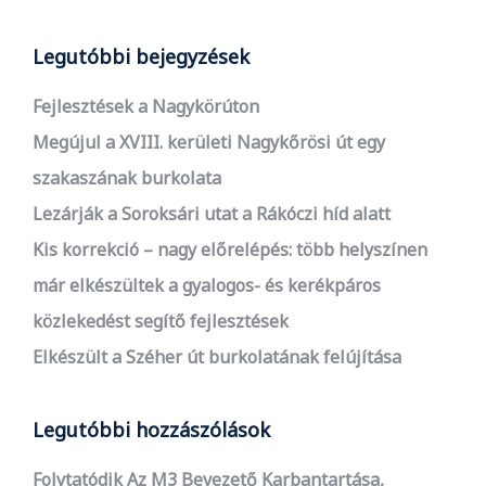
Legutóbbi bejegyzések
Fejlesztések a Nagykörúton
Megújul a XVIII. kerületi Nagykőrösi út egy
szakaszának burkolata
Lezárják a Soroksári utat a Rákóczi híd alatt
Kis korrekció – nagy előrelépés: több helyszínen
már elkészültek a gyalogos- és kerékpáros
közlekedést segítő fejlesztések
Elkészült a Széher út burkolatának felújítása
Legutóbbi hozzászólások
Folytatódik Az M3 Bevezető Karbantartása,