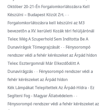
Október 20-21-Én Forgalomkorlátozásra Kell
Készülni – Budapest Közút Zrt.
-
Forgalomkorlátozásra kell készülni az M3
bevezetőn a XV. kerületi Kozák téri felüljárónál
Telex: Még A Szuperhold Sem Indította Be A
Dunavirágok Tömegrajzását
-
Fénysorompó
rendszer védi a fehér kérészeket az Árpád hídon
Telex: Esztergomnál Már Elkezdődött A
Dunavirágzás
-
Fénysorompó rendszer védi a
fehér kérészeket az Árpád hídon
Kék Lámpákat Telepítettek Az Árpád-Hídra - Ez
Segíteni Fog - Magyar Állatvédelem
-
Fénysorompó rendszer védi a fehér kérészeket az