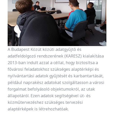
A Budapest Közút közúti adatgyűjtő és
adatfeldolgozó rendszerének (KARESZ) kialakítása
2013-ban indult azzal a céllal, hogy biztosítsa a
fővárosi feladatokhoz szükséges alaptérképi és
nyilvántartási adatok gyűjtését és karbantartását,
például naprakész adatokat szolgáltasson a városi
forgalmat befolyásoló objektumokról, az utak
állapotáról. Ezen adatok segítségével út- és
közműtervezéshez szükséges tervezési
alaptérképek is létrehozhatóak.