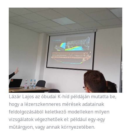
Lázár Lajos az óbudai K-híd példáján mutatta be,
hogy a lézerszkenneres mérések adatainak
feldolgozásából keletkező modelleken milyen
vizsgálatok végezhetőek el: például egy-egy
műtárgyon, vagy annak környezetében.