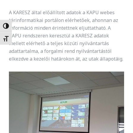
A KARESZ által előállított adatok a KAPU webes
térinformatikai portálon elérhetőek, ahonnan az
Nagy kontraszt váltása
információ minden érintettnek eljuttatható. A
KAPU rendszeren keresztül a KARESZ adatok
Betűméret váltása
mellett elérhető a teljes közúti nyilvántartás
adattartalma, a forgalmi rend nyilvántartástól
elkezdve a kezelői határokon át, az utak állapotáig.