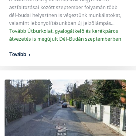
aszfaltozásai között szeptember folyamán több
dél-budai helyszínen is végeztünk munkálatokat,
valamint lebonyolításunkban új jelzőlámpás…
Tovább
Útburkolat, gyalogátkelő és kerékpáros
átvezetés is megújult Dél-Budán szeptemberben
Tovább