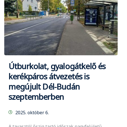
Útburkolat, gyalogátkelő és
kerékpáros átvezetés is
megújult Dél-Budán
szeptemberben
2025. október 6.
A tavasztól őszig tartó időszak nagyfelületű