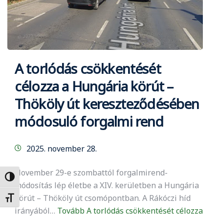
A torlódás csökkentését
célozza a Hungária körút –
Thököly út kereszteződésében
módosuló forgalmi rend
2025. november 28.
November 29-e szombattól forgalmirend-
Nagy kontraszt váltása
módosítás lép életbe a XIV. kerületben a Hungária
körút – Thököly út csomópontban. A Rákóczi híd
Betűméret váltása
irányából…
Tovább
A torlódás csökkentését célozza