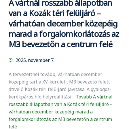
A vártnál rosszabb állapotban
van a Kozák téri felüljáró –
várhatóan december közepéig
marad a forgalomkorlátozás az
M3 bevezetőn a centrum felé
2025. november 7.
A tervezettnél tovább, várhatóan december
közepéig tart a XV. kerületi, M3 bevezető felett
átívelő Kozák téri felüljáró javítása. A gyalogos-
kerékpáros híd helyreállítási…
Tovább
A vártnál
rosszabb állapotban van a Kozák téri felüljáró –
várhatóan december közepéig marad a
forgalomkorlátozás az M3 bevezetőn a centrum
felé