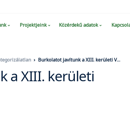
unk
Projektjeink
Közérdekű adatok
Kapcsola
tegorizálatlan
Burkolatot javítunk a XIII. kerületi Vágány utcában
 a XIII. kerületi