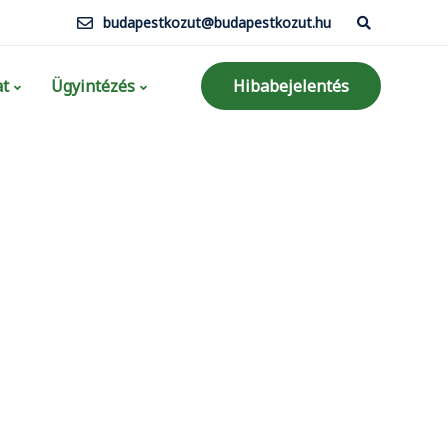
budapestkozut@budapestkozut.hu
t
Ügyintézés
Hibabejelentés