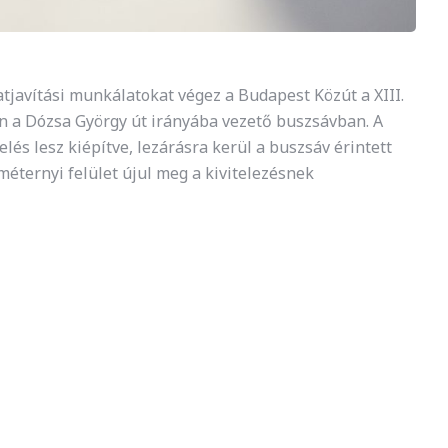
atjavítási munkálatokat végez a Budapest Közút a XIII.
zon a Dózsa György út irányába vezető buszsávban. A
elés lesz kiépítve, lezárásra kerül a buszsáv érintett
éternyi felület újul meg a kivitelezésnek