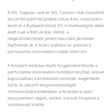
A XIV., Fogarasi utat és XVI., Csömöri utat összekötő
közúti felüljáró felújítását július 4-én, csütörtökön
kezdi el a Budapest Közút Zrt. A munkavégzés ideje
alatt csak a BKK járatai, illetve a
megkülönböztetett jelzést használó járművek
hajthatnak át. A lezárt szakaszt az autósok a
párhuzamos útvonalakon tudják elkerülni.
A felüljáró lezárása miatti forgalomkorlátozás a
párhuzamos útvonalakon torlódást okozhat, amivel
kapcsolatban a közlekedők türelmét, megértését
kérik. Az okozott kényelmetlenségek
minimalizálása érdekében a felújítást a nyári
tanszünetben végzik, amikor a közúti forgalom a
szokásosnál kisebb.