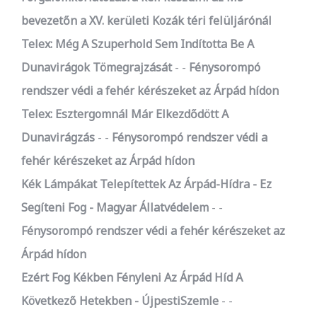
bevezetőn a XV. kerületi Kozák téri felüljárónál
Telex: Még A Szuperhold Sem Indította Be A
Dunavirágok Tömegrajzását
-
Fénysorompó
rendszer védi a fehér kérészeket az Árpád hídon
Telex: Esztergomnál Már Elkezdődött A
Dunavirágzás
-
Fénysorompó rendszer védi a
fehér kérészeket az Árpád hídon
Kék Lámpákat Telepítettek Az Árpád-Hídra - Ez
Segíteni Fog - Magyar Állatvédelem
-
Fénysorompó rendszer védi a fehér kérészeket az
Árpád hídon
Ezért Fog Kékben Fényleni Az Árpád Híd A
Következő Hetekben - ÚjpestiSzemle
-