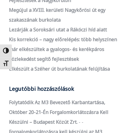
Fejlesztések a Nagykörúton
Megújul a XVIII. kerületi Nagykőrösi út egy
szakaszának burkolata
Lezárják a Soroksári utat a Rákóczi híd alatt
Kis korrekció – nagy előrelépés: több helyszínen
már elkészültek a gyalogos- és kerékpáros
Nagy kontraszt váltása
közlekedést segítő fejlesztések
Betűméret váltása
Elkészült a Széher út burkolatának felújítása
Legutóbbi hozzászólások
Folytatódik Az M3 Bevezető Karbantartása,
Október 20-21-Én Forgalomkorlátozásra Kell
Készülni – Budapest Közút Zrt.
-
Forgalomkorlátozásra kell készülni az M3