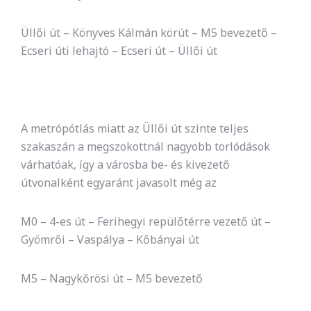
Üllői út – Könyves Kálmán körút – M5 bevezető –
Ecseri úti lehajtó – Ecseri út – Üllői út
A metrópótlás miatt az Üllői út szinte teljes
szakaszán a megszokottnál nagyobb torlódások
várhatóak, így a városba be- és kivezető
útvonalként egyaránt javasolt még az
M0 – 4-es út – Ferihegyi repülőtérre vezető út –
Gyömrői – Vaspálya – Kőbányai út
M5 – Nagykőrösi út – M5 bevezető