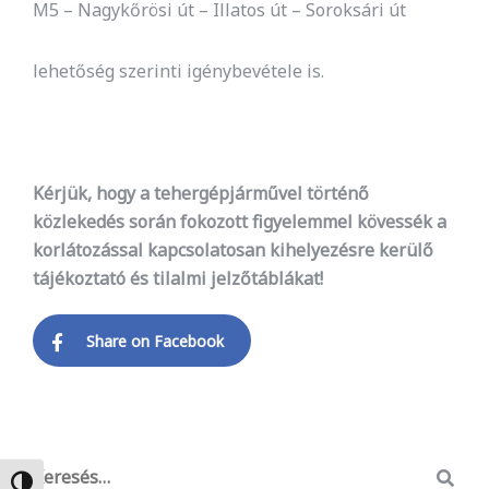
M5 – Nagykőrösi út – Illatos út – Soroksári út
lehetőség szerinti igénybevétele is.
Kérjük, hogy a tehergépjárművel történő
közlekedés során fokozott figyelemmel kövessék a
korlátozással kapcsolatosan kihelyezésre kerülő
tájékoztató és tilalmi jelzőtáblákat!
Share on Facebook
Nagy kontraszt váltása