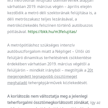
M3 metróvonal felújítási ütemtervének alapján
várhatóan 2019. március végén – április elején
kezdődik a metró déli szektorának felújítása is, a
déli metrószakasz teljes lezárásával, a
metróközlekedés felszínen történő autóbuszos
pótlásával.
https://bkk.hu/m3felujitas/
A metrópótláshoz szükséges intenzív
autóbuszforgalom miatt a Népliget – Üllői úti
felüljáró dinamikus terhelésének csökkentése
érdekében várhatóan 2019. március végétől a
felüljárón – mindkét irányból – megtiltják a
20t
megengedett legnagyobb össztömeget
meghaladó
tehergépjárművek közlekedését.
A korlátozás nem változtatja meg a jelenlegi
teherforgalmi össztömegkorlátozott zónákat
, így az