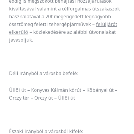
eddig is megszokott behajtási hozzájárulások
kiváltásával valamint a célforgalmas útszakaszok
használatával a 20t megengedett legnagyobb
össztömeg feletti tehergépjárművek –
felüljárót
elkerülő
– közlekedésére az alábbi útvonalakat
javasoljuk.
Déli irányból a városba befelé:
Üllői út – Könyves Kálmán körút – Kőbányai út –
Orczy tér – Orczy út – Üllői út
Északi irányból a városból kifelé: