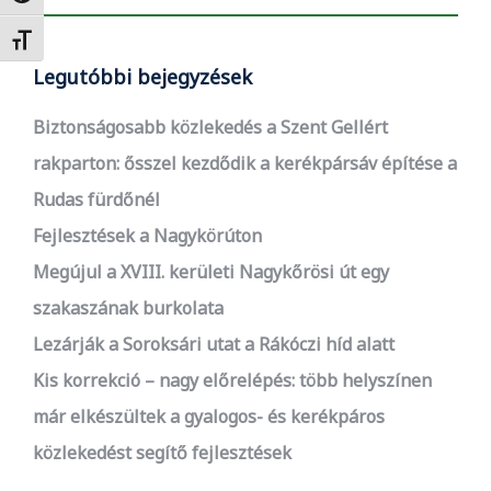
Betűméret váltása
Legutóbbi bejegyzések
Biztonságosabb közlekedés a Szent Gellért
rakparton: ősszel kezdődik a kerékpársáv építése a
Rudas fürdőnél
Fejlesztések a Nagykörúton
Megújul a XVIII. kerületi Nagykőrösi út egy
szakaszának burkolata
Lezárják a Soroksári utat a Rákóczi híd alatt
Kis korrekció – nagy előrelépés: több helyszínen
már elkészültek a gyalogos- és kerékpáros
közlekedést segítő fejlesztések