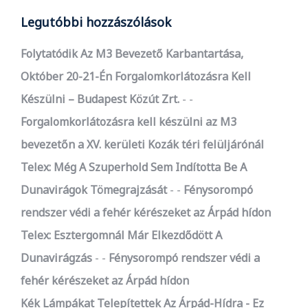
Legutóbbi hozzászólások
Folytatódik Az M3 Bevezető Karbantartása,
Október 20-21-Én Forgalomkorlátozásra Kell
Készülni – Budapest Közút Zrt.
-
Forgalomkorlátozásra kell készülni az M3
bevezetőn a XV. kerületi Kozák téri felüljárónál
Telex: Még A Szuperhold Sem Indította Be A
Dunavirágok Tömegrajzását
-
Fénysorompó
rendszer védi a fehér kérészeket az Árpád hídon
Telex: Esztergomnál Már Elkezdődött A
Dunavirágzás
-
Fénysorompó rendszer védi a
fehér kérészeket az Árpád hídon
Kék Lámpákat Telepítettek Az Árpád-Hídra - Ez