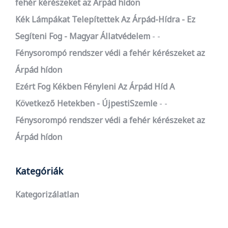
fehér kérészeket az Árpád hídon
Kék Lámpákat Telepítettek Az Árpád-Hídra - Ez
Segíteni Fog - Magyar Állatvédelem
-
Fénysorompó rendszer védi a fehér kérészeket az
Árpád hídon
Ezért Fog Kékben Fényleni Az Árpád Híd A
Következő Hetekben - ÚjpestiSzemle
-
Fénysorompó rendszer védi a fehér kérészeket az
Árpád hídon
Kategóriák
Kategorizálatlan