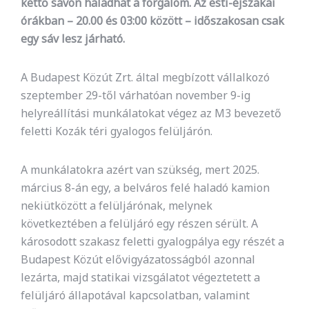
kettő sávon haladhat a forgalom. Az esti-éjszakai
órákban
– 20.00 és 03:00 között – időszakosan csak
egy sáv lesz járható.
A Budapest Közút Zrt. által megbízott vállalkozó
szeptember 29-től várhatóan november 9-ig
helyreállítási munkálatokat végez az M3 bevezető
feletti Kozák téri gyalogos felüljárón.
A munkálatokra azért van szükség, mert 2025.
március 8-án egy, a belváros felé haladó kamion
nekiütközött a felüljárónak, melynek
következtében a felüljáró egy részen sérült. A
károsodott szakasz feletti gyalogpálya egy részét a
Budapest Közút elővigyázatosságból azonnal
lezárta, majd statikai vizsgálatot végeztetett a
felüljáró állapotával kapcsolatban, valamint