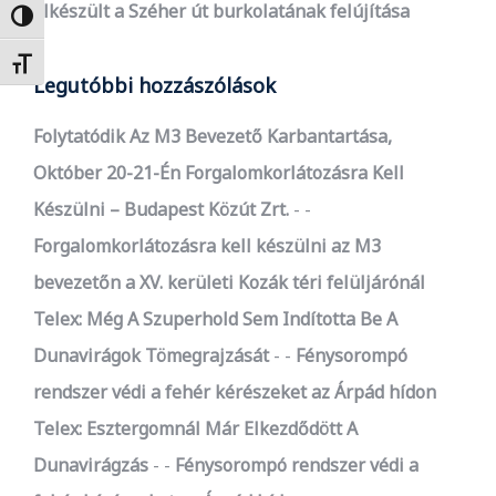
Elkészült a Széher út burkolatának felújítása
Nagy kontraszt váltása
Betűméret váltása
Legutóbbi hozzászólások
Folytatódik Az M3 Bevezető Karbantartása,
Október 20-21-Én Forgalomkorlátozásra Kell
Készülni – Budapest Közút Zrt.
-
Forgalomkorlátozásra kell készülni az M3
bevezetőn a XV. kerületi Kozák téri felüljárónál
Telex: Még A Szuperhold Sem Indította Be A
Dunavirágok Tömegrajzását
-
Fénysorompó
rendszer védi a fehér kérészeket az Árpád hídon
Telex: Esztergomnál Már Elkezdődött A
Dunavirágzás
-
Fénysorompó rendszer védi a