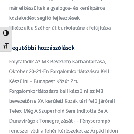
már elkészültek a gyalogos- és kerékpáros
közlekedést segítő fejlesztések
Elkészült a Széher út burkolatának felújítása
Nagy kontraszt váltása
Betűméret váltása
Legutóbbi hozzászólások
Folytatódik Az M3 Bevezető Karbantartása,
Október 20-21-Én Forgalomkorlátozásra Kell
Készülni – Budapest Közút Zrt.
-
Forgalomkorlátozásra kell készülni az M3
bevezetőn a XV. kerületi Kozák téri felüljárónál
Telex: Még A Szuperhold Sem Indította Be A
Dunavirágok Tömegrajzását
-
Fénysorompó
rendszer védi a fehér kérészeket az Árpád hídon