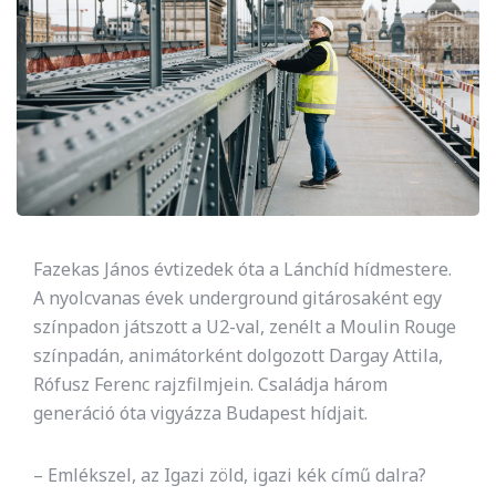
Fazekas János évtizedek óta a Lánchíd hídmestere.
A nyolcvanas évek underground gitárosaként egy
színpadon játszott a U2-val, zenélt a Moulin Rouge
színpadán, animátorként dolgozott Dargay Attila,
Rófusz Ferenc rajzfilmjein. Családja három
generáció óta vigyázza Budapest hídjait.
– Emlékszel, az Igazi zöld, igazi kék című dalra?