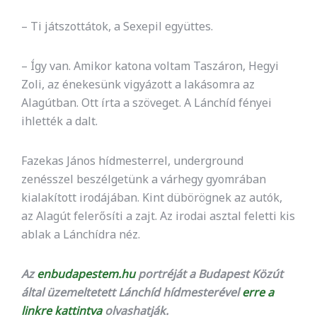
– Ti játszottátok, a Sexepil együttes.
– Így van. Amikor katona voltam Taszáron, Hegyi
Zoli, az énekesünk vigyázott a lakásomra az
Alagútban. Ott írta a szöveget. A Lánchíd fényei
ihlették a dalt.
Fazekas János hídmesterrel, underground
zenésszel beszélgetünk a várhegy gyomrában
kialakított irodájában. Kint dübörögnek az autók,
az Alagút felerősíti a zajt. Az irodai asztal feletti kis
ablak a Lánchídra néz.
Az
enbudapestem.hu
portréját a Budapest Közút
által üzemeltetett Lánchíd hídmesterével
erre a
linkre kattintva
olvashatják.