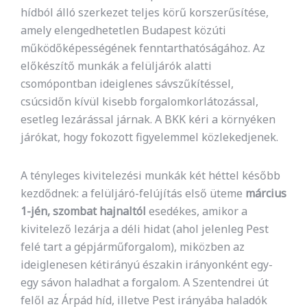
hídból álló szerkezet teljes körű korszerűsítése,
amely elengedhetetlen Budapest közúti
működőképességének fenntarthatóságához. Az
előkészítő munkák a felüljárók alatti
csomópontban ideiglenes sávszűkítéssel,
csúcsidőn kívül kisebb forgalomkorlátozással,
esetleg lezárással járnak. A BKK kéri a környéken
járókat, hogy fokozott figyelemmel közlekedjenek.
A tényleges kivitelezési munkák két héttel később
kezdődnek: a felüljáró-felújítás első üteme
március
1-jén, szombat hajnaltól
esedékes, amikor a
kivitelező lezárja a déli hidat (ahol jelenleg Pest
felé tart a gépjárműforgalom), miközben az
ideiglenesen kétirányú északin irányonként egy-
egy sávon haladhat a forgalom. A Szentendrei út
felől az Árpád híd, illetve Pest irányába haladók