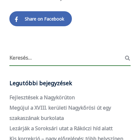
Share on Facebook
Legutóbbi bejegyzések
Fejlesztések a Nagykörúton
Megújul a XVIII. kerületi Nagykőrösi út egy
szakaszának burkolata
Lezárják a Soroksári utat a Rákóczi híd alatt
Kis korrekció – nagy előrelépés: több helyszínen