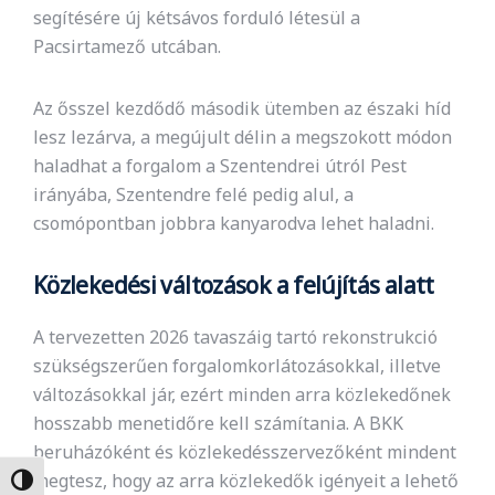
segítésére új kétsávos forduló létesül a
Pacsirtamező utcában.
Az ősszel kezdődő második ütemben az északi híd
lesz lezárva, a megújult délin a megszokott módon
haladhat a forgalom a Szentendrei útról Pest
irányába, Szentendre felé pedig alul, a
csomópontban jobbra kanyarodva lehet haladni.
Közlekedési változások a felújítás alatt
A tervezetten 2026 tavaszáig tartó rekonstrukció
szükségszerűen forgalomkorlátozásokkal, illetve
változásokkal jár, ezért minden arra közlekedőnek
hosszabb menetidőre kell számítania. A BKK
beruházóként és közlekedésszervezőként mindent
megtesz, hogy az arra közlekedők igényeit a lehető
Nagy kontraszt váltása