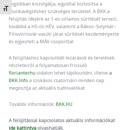
legjobban kiszolgálja, egyúttal biztosítsa a
Betűméret váltása
munkavégzéshez szükséges területet. A BKK a
felújítás idejére az 1-es villamos sűrítését tervezi,
továbbá a H5-ös HÉV, valamint a Rákos–Solymár–
Pilisvörösvár vasúti járat sűrítését kezdeményezte
és egyezteti a MÁV-csoporttal.
A felújításhoz kapcsolódó lezárások és terelések
részleteiről a folyamatosan frissülő
florianter.hu
oldalon lehet tájékozódni, illetve
a
BKK Info
a szokásos csatornáin minden nap
megosztja az aktuális tudnivalókat.
További információk:
BKK.HU
A felújítással kapcsolatos aktuális információkat
ide kattintva
olvashatják.