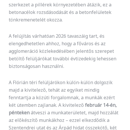
szerkezet a pillérek környezetében átázik, ez a
betonacélok rozsdásodását és a betonfelületek
tönkremenetelét okozza.
A felújítás várhatóan 2026 tavaszáig tart, és
elengedhetetlen ahhoz, hogy a főváros és az
agglomeráció közlekedésében jelentős szerepet
betöltő felüljárókat további évtizedekig lehessen
biztonságosan használni.
A Flórián téri felüljárókon külön-külön dolgozik
majd a kivitelező, tehát az egyiket mindig
fenntartja a közúti forgalomnak, a munkák ezért
két ütemben zajlanak. A kivitelező
február 14-én,
pénteken
átveszi a munkaterületet, majd hozzálát
az előkészítő munkákhoz – ezzel elkezdődik a
Szentendrei utat és az Árpád hidat összekötő, két