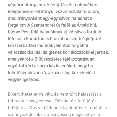
gépjárműforgalom. A felújítás első ütemében
ideiglenesen kétirányú lesz az északi felüljáró,
ahol irányonként egy-egy sávon haladhat a
forgalom. A Szentendrei út felől az Árpád híd,
illetve Pest felé haladóknak új kétsávos forduló
létesül a Pacsirtamező utcában segítségképp. A
korszerűsítési munkák jelentős forgalmi
változásokkal és ideiglenes korlátozásokkal járnak,
amelyekről a BKK részletes tájékoztatást ad,
egyúttal kéri az arra közlekedőket, hogy ha
lehetőségük van rá, a közösségi közlekedést
vegyék igénybe.
Elkerülhetetlenné vált, és nem tűrt halasztást a
több mint negyvenéves Flórián téri felüljárók
felújítása. Műszaki állapotuk jelentősen romlott: a
szennyeződések és a nedvesség megviselték, a