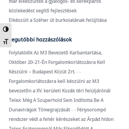
már elkészültek a gyalogos- és kerékpáros
közlekedést segítő fejlesztések
Elkészült a Széher út burkolatának felújítása
Nagy kontraszt váltása
Legutóbbi hozzászólások
Betűméret váltása
Folytatódik Az M3 Bevezető Karbantartása,
Október 20-21-Én Forgalomkorlátozásra Kell
Készülni – Budapest Közút Zrt.
-
Forgalomkorlátozásra kell készülni az M3
bevezetőn a XV. kerületi Kozák téri felüljárónál
Telex: Még A Szuperhold Sem Indította Be A
Dunavirágok Tömegrajzását
-
Fénysorompó
rendszer védi a fehér kérészeket az Árpád hídon
Telex: Esztergomnál Már Elkezdődött A