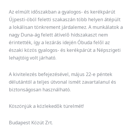
Az elmúlt időszakban a gyalogos- és kerékpárút
Újpesti-öböl feletti szakaszán több helyen átépült
a lokálisan tönkrement járdalemez. A munkálatok a
nagy Duna-ág felett átívelő hídszakaszt nem
érintették, így a lezárás idején Óbuda felől az
északi közös gyalogos- és kerékpárút a Népszigeti
lehajtóig volt járható.
A kivitelezés befejezésével, május 22-e péntek
délutántól a teljes útvonal ismét zavartalanul és
biztonságosan használható.
Köszönjük a közlekedők türelmét!
Budapest Közút Zrt.