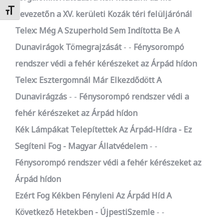
Betűméret váltása
bevezetőn a XV. kerületi Kozák téri felüljárónál
Telex: Még A Szuperhold Sem Indította Be A
Dunavirágok Tömegrajzását
-
Fénysorompó
rendszer védi a fehér kérészeket az Árpád hídon
Telex: Esztergomnál Már Elkezdődött A
Dunavirágzás
-
Fénysorompó rendszer védi a
fehér kérészeket az Árpád hídon
Kék Lámpákat Telepítettek Az Árpád-Hídra - Ez
Segíteni Fog - Magyar Állatvédelem
-
Fénysorompó rendszer védi a fehér kérészeket az
Árpád hídon
Ezért Fog Kékben Fényleni Az Árpád Híd A
Következő Hetekben - ÚjpestiSzemle
-