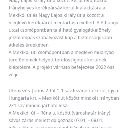
Nagy Lajos király útja között kerül felújításra.
Irányhelyes kerékpársáv kerül kialakításra a
Mexikói út és Nagy Lajos király útja között a
meglévő kerékpárút megtartása mellett. A Pillangó
utcai csomópontban található gyalogátkelőhely
jelzőlámpás szabályozást kap a biztonságosabb
átkelés érdekében.
A Mexikói úti csomópontban a meglévő műanyag
terelőelemek helyett terelőszigetek kerülnek
kiépítésre. A projekt várható befejezése 2022 ősz
vége.
Ütemezés: Július 2-tól 1-1 sáv lezárásra kerül, így a
Hungária krt. – Mexikói út között mindkét irányban
2×1 sáv mindig járható lesz.
A Mexikói út – Róna u. között (városhatár irány)
sávos zárás mellett dolgoznak 07.01. – 08.01.
időszakban, a városközpont irányban ugyancsak