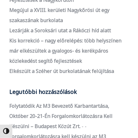
Fejlesztések a Nagykörúton
Megújul a XVIII. kerületi Nagykőrösi út egy
szakaszának burkolata
Lezárják a Soroksári utat a Rákóczi híd alatt
Kis korrekció – nagy előrelépés: több helyszínen
már elkészültek a gyalogos- és kerékpáros
közlekedést segítő fejlesztések
Elkészült a Széher út burkolatának felújítása
Legutóbbi hozzászólások
Folytatódik Az M3 Bevezető Karbantartása,
Október 20-21-Én Forgalomkorlátozásra Kell
Készülni – Budapest Közút Zrt.
-
Nagy kontraszt váltása
Forgalomkorlátozásra kell készülni az M3