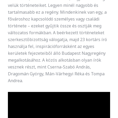
velük történeteiket. Legyen minél nagyobb és
tartalmasabb ez a regény. Mindenkinek van egy, a
fővároshoz kapcsolódó személyes vagy családi
története – ezeket gyűjtik össze és osztják meg
változatos formákban. A beérkezett történeteket
szerkesztőbizottság válogatja, majd 23 kortárs író
használja fel, inspirációforrásként az egyes
kerületek fejezeteiből álló Budapest Nagyregény
megalkotásához. A közös alkotásban olyan írók
vesznek részt, mint Cserna-Szabó András,
Dragomán György, Mán-Várhegyi Réka és Tompa
Andrea.