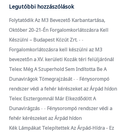
Legutóbbi hozzászólások
Folytatódik Az M3 Bevezető Karbantartása,
Október 20-21-Én Forgalomkorlátozásra Kell
Készülni – Budapest Közút Zrt.
-
Forgalomkorlátozásra kell készülni az M3
bevezetőn a XV. kerületi Kozák téri felüljárónál
Telex: Még A Szuperhold Sem Indította Be A
Dunavirágok Tömegrajzását
-
Fénysorompó
rendszer védi a fehér kérészeket az Árpád hídon
Telex: Esztergomnál Már Elkezdődött A
Dunavirágzás
-
Fénysorompó rendszer védi a
fehér kérészeket az Árpád hídon
Kék Lámpákat Telepítettek Az Árpád-Hídra - Ez