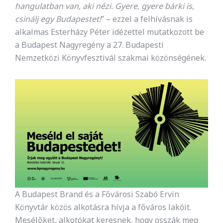
hangulatban van, aki nézi. Gyere, gyere bárki is,
csinálj egy Budapestet!
” – ezzel a felhívásnak is
alkalmas Esterházy Péter idézettel mutatkozott be
a Budapest Nagyregény a 27. Budapesti
Nemzetközi Könyvfesztivál szakmai közönségének.
A Budapest Brand és a Fővárosi Szabó Ervin
Könyvtár közös alkotásra hívja a főváros lakóit.
Mesélőket, alkotókat keresnek, hogy osszák meg