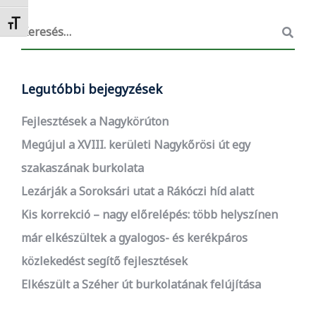
Betűméret váltása
Legutóbbi bejegyzések
Fejlesztések a Nagykörúton
Megújul a XVIII. kerületi Nagykőrösi út egy
szakaszának burkolata
Lezárják a Soroksári utat a Rákóczi híd alatt
Kis korrekció – nagy előrelépés: több helyszínen
már elkészültek a gyalogos- és kerékpáros
közlekedést segítő fejlesztések
Elkészült a Széher út burkolatának felújítása