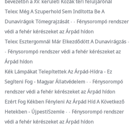
bevezetőn a XV. kerületi Kozák téri felüljárónál
Telex: Még A Szuperhold Sem Indította Be A
Dunavirágok Tömegrajzását
-
Fénysorompó rendszer
védi a fehér kérészeket az Árpád hídon
Telex: Esztergomnál Már Elkezdődött A Dunavirágzás
-
Fénysorompó rendszer védi a fehér kérészeket az
Árpád hídon
Kék Lámpákat Telepítettek Az Árpád-Hídra - Ez
Segíteni Fog - Magyar Állatvédelem
-
Fénysorompó
rendszer védi a fehér kérészeket az Árpád hídon
Ezért Fog Kékben Fényleni Az Árpád Híd A Következő
Hetekben - ÚjpestiSzemle
-
Fénysorompó rendszer
védi a fehér kérészeket az Árpád hídon