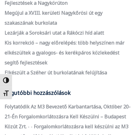
Fejlesztések a Nagykörúton
Megújul a XVIII. kerületi Nagykőrösi út egy
szakaszának burkolata
Lezárják a Soroksári utat a Rákóczi híd alatt
Kis korrekció – nagy előrelépés: több helyszínen már
elkészültek a gyalogos- és kerékpáros közlekedést
segítő fejlesztések
Elkészült a Széher út burkolatának felújítása
Nagy kontraszt váltása
Legutóbbi hozzászólások
Betűméret váltása
Folytatódik Az M3 Bevezető Karbantartása, Október 20-
21-Én Forgalomkorlátozásra Kell Készülni – Budapest
Közút Zrt.
-
Forgalomkorlátozásra kell készülni az M3