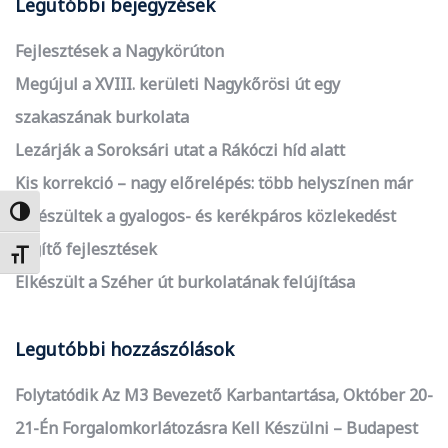
Legutóbbi bejegyzések
Fejlesztések a Nagykörúton
Megújul a XVIII. kerületi Nagykőrösi út egy
szakaszának burkolata
Lezárják a Soroksári utat a Rákóczi híd alatt
Kis korrekció – nagy előrelépés: több helyszínen már
elkészültek a gyalogos- és kerékpáros közlekedést
Nagy kontraszt váltása
segítő fejlesztések
Betűméret váltása
Elkészült a Széher út burkolatának felújítása
Legutóbbi hozzászólások
Folytatódik Az M3 Bevezető Karbantartása, Október 20-
21-Én Forgalomkorlátozásra Kell Készülni – Budapest