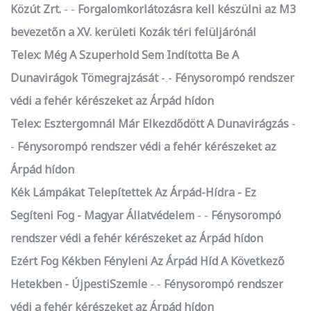
Közút Zrt.
-
Forgalomkorlátozásra kell készülni az M3
bevezetőn a XV. kerületi Kozák téri felüljárónál
Telex: Még A Szuperhold Sem Indította Be A
Dunavirágok Tömegrajzását
-
Fénysorompó rendszer
védi a fehér kérészeket az Árpád hídon
Telex: Esztergomnál Már Elkezdődött A Dunavirágzás
-
Fénysorompó rendszer védi a fehér kérészeket az
Árpád hídon
Kék Lámpákat Telepítettek Az Árpád-Hídra - Ez
Segíteni Fog - Magyar Állatvédelem
-
Fénysorompó
rendszer védi a fehér kérészeket az Árpád hídon
Ezért Fog Kékben Fényleni Az Árpád Híd A Következő
Hetekben - ÚjpestiSzemle
-
Fénysorompó rendszer
védi a fehér kérészeket az Árpád hídon