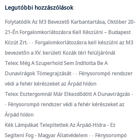
Legutóbbi hozzászólások
Folytatódik Az M3 Bevezető Karbantartása, Október 20-
21-Én Forgalomkorlátozásra Kell Készülni – Budapest
Közút Zrt.
-
Forgalomkorlátozásra kell készülni az M3
bevezetőn a XV. kerületi Kozák téri felüljárónál
Telex: Még A Szuperhold Sem Indította Be A
Dunavirágok Tömegrajzását
-
Fénysorompó rendszer
védi a fehér kérészeket az Árpád hídon
Telex: Esztergomnál Már Elkezdődött A Dunavirágzás
-
Fénysorompó rendszer védi a fehér kérészeket az
Árpád hídon
Kék Lámpákat Telepítettek Az Árpád-Hídra - Ez
Segíteni Fog - Magyar Állatvédelem
-
Fénysorompó