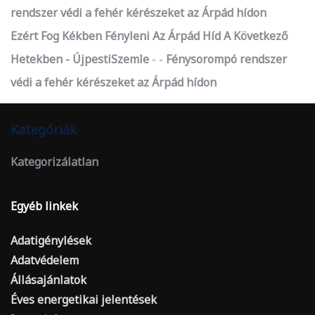
rendszer védi a fehér kérészeket az Árpád hídon
Ezért Fog Kékben Fényleni Az Árpád Híd A Következő
Hetekben - ÚjpestiSzemle
-
Fénysorompó rendszer
védi a fehér kérészeket az Árpád hídon
Kategóriák
Kategorizálatlan
Egyéb linkek
Adatigénylések
Adatvédelem
Állásajánlatok
Éves energetikai jelentések