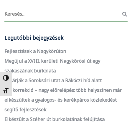
Legutóbbi bejegyzések
Fejlesztések a Nagykörúton
Megújul a XVIII. kerületi Nagykőrösi út egy
szakaszának burkolata
Nagy kontraszt váltása
Lezárják a Soroksári utat a Rákóczi híd alatt
Kis korrekció – nagy előrelépés: több helyszínen már
Betűméret váltása
elkészültek a gyalogos- és kerékpáros közlekedést
segítő fejlesztések
Elkészült a Széher út burkolatának felújítása