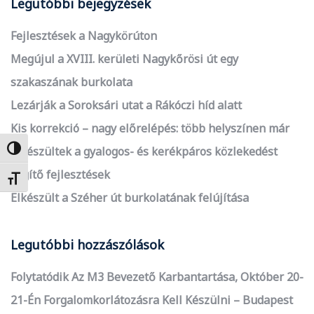
Legutóbbi bejegyzések
Fejlesztések a Nagykörúton
Megújul a XVIII. kerületi Nagykőrösi út egy
szakaszának burkolata
Lezárják a Soroksári utat a Rákóczi híd alatt
Kis korrekció – nagy előrelépés: több helyszínen már
elkészültek a gyalogos- és kerékpáros közlekedést
Nagy kontraszt váltása
segítő fejlesztések
Betűméret váltása
Elkészült a Széher út burkolatának felújítása
Legutóbbi hozzászólások
Folytatódik Az M3 Bevezető Karbantartása, Október 20-
21-Én Forgalomkorlátozásra Kell Készülni – Budapest