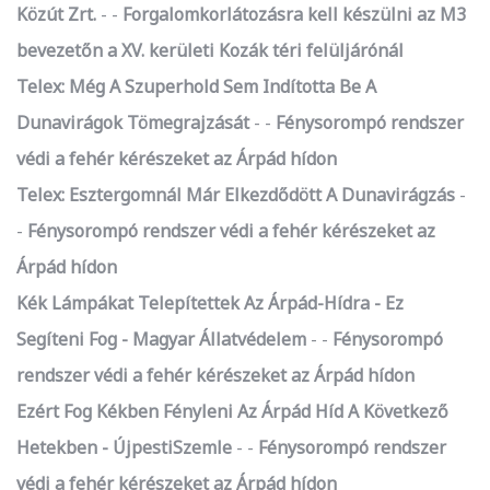
Közút Zrt.
-
Forgalomkorlátozásra kell készülni az M3
bevezetőn a XV. kerületi Kozák téri felüljárónál
Telex: Még A Szuperhold Sem Indította Be A
Dunavirágok Tömegrajzását
-
Fénysorompó rendszer
védi a fehér kérészeket az Árpád hídon
Telex: Esztergomnál Már Elkezdődött A Dunavirágzás
-
Fénysorompó rendszer védi a fehér kérészeket az
Árpád hídon
Kék Lámpákat Telepítettek Az Árpád-Hídra - Ez
Segíteni Fog - Magyar Állatvédelem
-
Fénysorompó
rendszer védi a fehér kérészeket az Árpád hídon
Ezért Fog Kékben Fényleni Az Árpád Híd A Következő
Hetekben - ÚjpestiSzemle
-
Fénysorompó rendszer
védi a fehér kérészeket az Árpád hídon