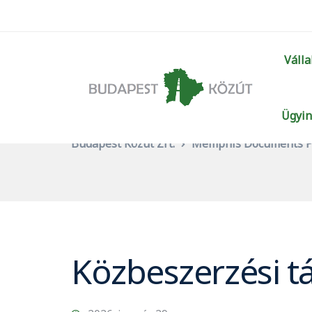
Válla
Ügyin
Budapest Közút Zrt.
Memphis Documents P
Közbeszerzési t