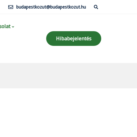
budapestkozut@budapestkozut.hu
olat
Hibabejelentés