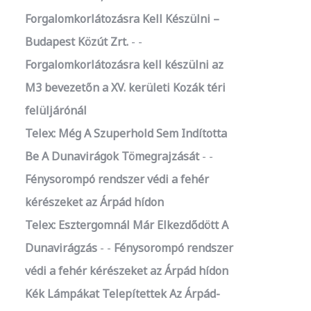
Forgalomkorlátozásra Kell Készülni –
Budapest Közút Zrt.
-
Forgalomkorlátozásra kell készülni az
M3 bevezetőn a XV. kerületi Kozák téri
felüljárónál
Telex: Még A Szuperhold Sem Indította
Be A Dunavirágok Tömegrajzását
-
Fénysorompó rendszer védi a fehér
kérészeket az Árpád hídon
Telex: Esztergomnál Már Elkezdődött A
Dunavirágzás
-
Fénysorompó rendszer
védi a fehér kérészeket az Árpád hídon
Kék Lámpákat Telepítettek Az Árpád-