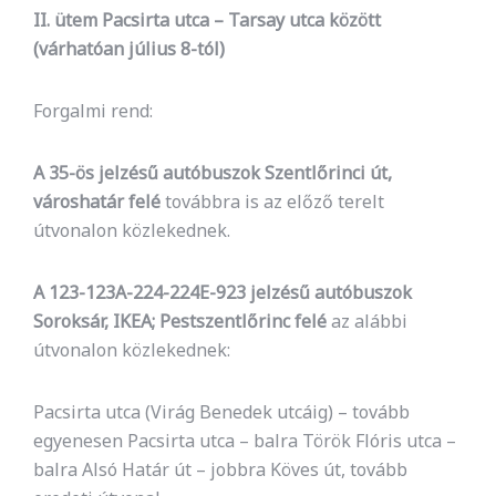
II. ütem Pacsirta utca – Tarsay utca között
(várhatóan július 8-tól)
Forgalmi rend:
A 35-ös jelzésű autóbuszok Szentlőrinci út,
városhatár felé
továbbra is az előző terelt
útvonalon közlekednek.
A 123-123A-224-224E-923 jelzésű autóbuszok
Soroksár, IKEA; Pestszentlőrinc felé
az alábbi
útvonalon közlekednek:
Pacsirta utca (Virág Benedek utcáig) – tovább
egyenesen Pacsirta utca – balra Török Flóris utca –
balra Alsó Határ út – jobbra Köves út, tovább