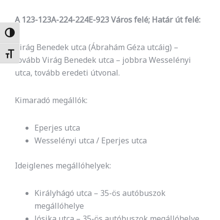
A 123-123A-224-224E-923 Város felé; Határ út felé:
Nagy kontraszt váltása
Virág Benedek utca (Ábrahám Géza utcáig) –
Betűméret váltása
tovább Virág Benedek utca – jobbra Wesselényi
utca, tovább eredeti útvonal.
Kimaradó megállók:
Eperjes utca
Wesselényi utca / Eperjes utca
Ideiglenes megállóhelyek:
Királyhágó utca – 35-ös autóbuszok
megállóhelye
Jósika utca – 35-ös autóbuszok megállóhelye