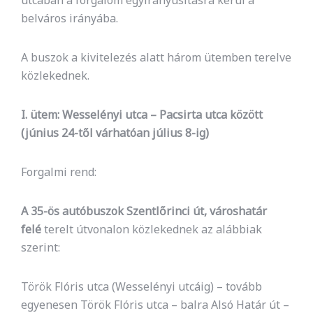
utcában a forgalom egyirányúsításra kerül a
belváros irányába.
A buszok a kivitelezés alatt három ütemben terelve
közlekednek.
I. ütem: Wesselényi utca – Pacsirta utca között
(június 24-től várhatóan július 8-ig)
Forgalmi rend:
A 35-ös autóbuszok Szentlőrinci út, városhatár
felé
terelt útvonalon közlekednek az alábbiak
szerint:
Török Flóris utca (Wesselényi utcáig) – tovább
egyenesen Török Flóris utca – balra Alsó Határ út –