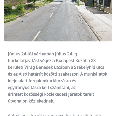
Június 24-től várhatóan július 24-ig
burkolatjavítást végez a Budapest Közút a XX.
kerületi Virág Benedek utcában a Székelyhíd utca
és az Alsó határút közötti szakaszon. A munkálatok
ideje alatt forgalomkorlátozásra és
egyirányúsításra kell számítani, az
érintett közösségi közlekedési járatok terelt
útvonalon közlekednek.
A Budapest Közút soron következő nagyfelületű