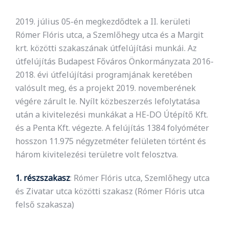
2019. július 05-én megkezdődtek a II. kerületi
Rómer Flóris utca, a Szemlőhegy utca és a Margit
krt. közötti szakaszának útfelújítási munkái. Az
útfelújítás Budapest Főváros Önkormányzata 2016-
2018. évi útfelújítási programjának keretében
valósult meg, és a projekt 2019. novemberének
végére zárult le. Nyílt közbeszerzés lefolytatása
után a kivitelezési munkákat a HE-DO Útépítő Kft.
és a Penta Kft. végezte. A felújítás 1384 folyóméter
hosszon 11.975 négyzetméter felületen történt és
három kivitelezési területre volt felosztva.
1. részszakasz
: Rómer Flóris utca, Szemlőhegy utca
és Zivatar utca közötti szakasz (Rómer Flóris utca
felső szakasza)