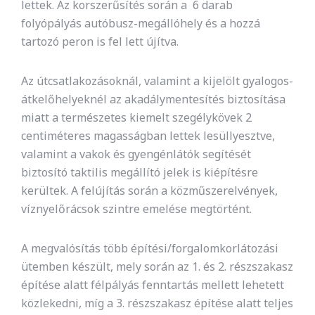
lettek. Az korszerűsítés során a 6 darab
folyópályás autóbusz-megállóhely és a hozzá
tartozó peron is fel lett újítva.
Az útcsatlakozásoknál, valamint a kijelölt gyalogos-
átkelőhelyeknél az akadálymentesítés biztosítása
miatt a természetes kiemelt szegélykövek 2
centiméteres magasságban lettek lesüllyesztve,
valamint a vakok és gyengénlátók segítését
biztosító taktilis megállító jelek is kiépítésre
kerültek. A felújítás során a közműszerelvények,
víznyelőrácsok szintre emelése megtörtént.
A megvalósítás több építési/forgalomkorlátozási
ütemben készült, mely során az 1. és 2. részszakasz
építése alatt félpályás fenntartás mellett lehetett
közlekedni, míg a 3. részszakasz építése alatt teljes