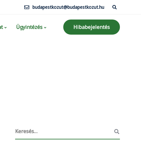
budapestkozut@budapestkozut.hu
t
Ügyintézés
Hibabejelentés