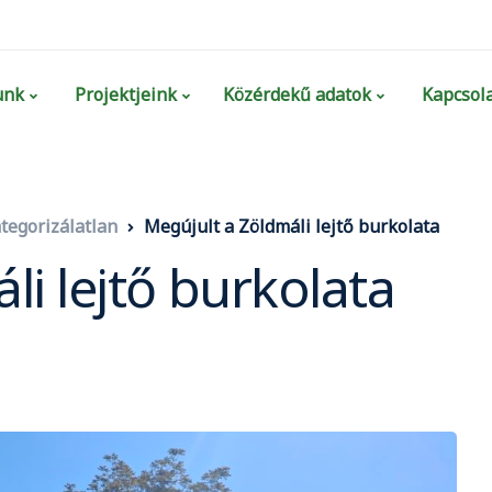
unk
Projektjeink
Közérdekű adatok
Kapcsola
tegorizálatlan
Megújult a Zöldmáli lejtő burkolata
i lejtő burkolata