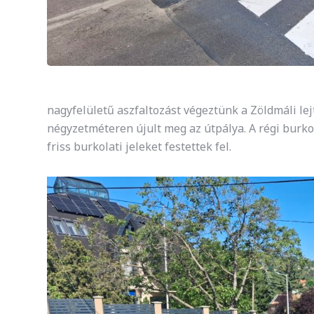
nagyfelületű aszfaltozást végeztünk a Zöldmáli le
négyzetméteren újult meg az útpálya. A régi burkol
friss burkolati jeleket festettek fel.