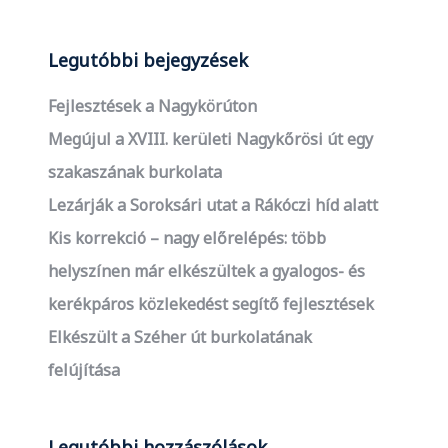
Legutóbbi bejegyzések
Fejlesztések a Nagykörúton
Megújul a XVIII. kerületi Nagykőrösi út egy
szakaszának burkolata
Lezárják a Soroksári utat a Rákóczi híd alatt
Kis korrekció – nagy előrelépés: több
helyszínen már elkészültek a gyalogos- és
kerékpáros közlekedést segítő fejlesztések
Elkészült a Széher út burkolatának
felújítása
Legutóbbi hozzászólások