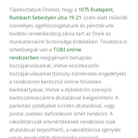
Tájékoztatjuk Önöket, hogy a
1075 Budapest,
Rumbach Sebestyén utca 19-21.
szám alatt működő
személyes ügyfélszolgálatunk és pénztárunk
további rendelkezésig zárva tart az Önök és
munkatársaink biztonsága érdekében. Továbbra is
lehetőségük van a
TOBI online
rendszerben
megigényelt behajtási
hozzájárulásaikat, illetve közútkezelői
hozzájárulásaikat (túlsúly-túlméretes engedélyek)
a rendszeren keresztül online felületen
bankkártyával, illetve a díjbekérőn szereplő
bankszámlaszámra átutalással kiegyenlíteni. A
parkolási pótdíjakat szintén átutalással, vagy
postai csekkes befizetéssel lehet rendezni. A
rakodótárcsák ellenértékének rendezése csak
átutalással teljesíthető, a rakodótárcsa igénylés
során megküldött díjbekérőn szereplő