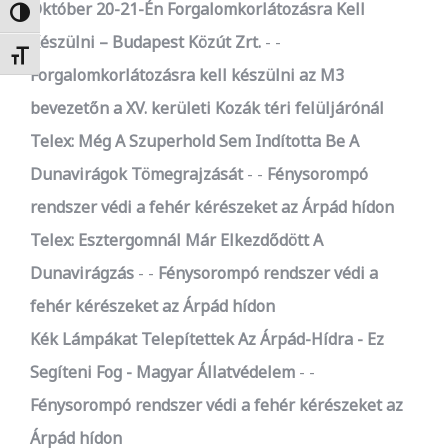
Október 20-21-Én Forgalomkorlátozásra Kell
Nagy kontraszt váltása
Készülni – Budapest Közút Zrt.
-
Betűméret váltása
Forgalomkorlátozásra kell készülni az M3
bevezetőn a XV. kerületi Kozák téri felüljárónál
Telex: Még A Szuperhold Sem Indította Be A
Dunavirágok Tömegrajzását
-
Fénysorompó
rendszer védi a fehér kérészeket az Árpád hídon
Telex: Esztergomnál Már Elkezdődött A
Dunavirágzás
-
Fénysorompó rendszer védi a
fehér kérészeket az Árpád hídon
Kék Lámpákat Telepítettek Az Árpád-Hídra - Ez
Segíteni Fog - Magyar Állatvédelem
-
Fénysorompó rendszer védi a fehér kérészeket az
Árpád hídon