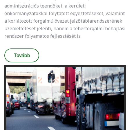
adminisztrációs teendőket, a kerületi
önkormányzatokkal folytatott egyeztetéseket, valamint
a korlátozott forgalmú övezet jelzőtáblarendszerének
üzemeltetését jelenti, hanem a teherforgalmi behajtási
rendszer folyamatos fejlesztését is.
Tovább