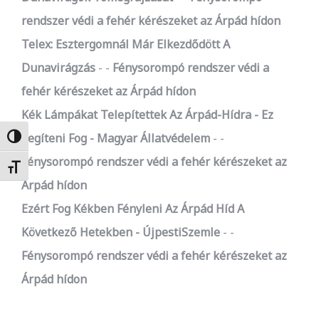
rendszer védi a fehér kérészeket az Árpád hídon
Telex: Esztergomnál Már Elkezdődött A
Dunavirágzás
-
Fénysorompó rendszer védi a
fehér kérészeket az Árpád hídon
Kék Lámpákat Telepítettek Az Árpád-Hídra - Ez
Segíteni Fog - Magyar Állatvédelem
-
Nagy kontraszt váltása
Fénysorompó rendszer védi a fehér kérészeket az
Betűméret váltása
Árpád hídon
Ezért Fog Kékben Fényleni Az Árpád Híd A
Következő Hetekben - ÚjpestiSzemle
-
Fénysorompó rendszer védi a fehér kérészeket az
Árpád hídon