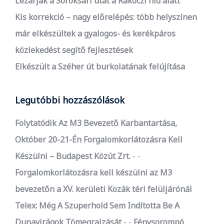
Lezárják a Soroksári utat a Rákóczi híd alatt
Kis korrekció – nagy előrelépés: több helyszínen
már elkészültek a gyalogos- és kerékpáros
közlekedést segítő fejlesztések
Elkészült a Széher út burkolatának felújítása
Legutóbbi hozzászólások
Folytatódik Az M3 Bevezető Karbantartása,
Október 20-21-Én Forgalomkorlátozásra Kell
Készülni – Budapest Közút Zrt.
-
Forgalomkorlátozásra kell készülni az M3
bevezetőn a XV. kerületi Kozák téri felüljárónál
Telex: Még A Szuperhold Sem Indította Be A
Dunavirágok Tömegrajzását
-
Fénysorompó