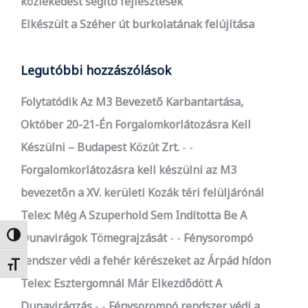
közlekedést segítő fejlesztések
Elkészült a Széher út burkolatának felújítása
Legutóbbi hozzászólások
Folytatódik Az M3 Bevezető Karbantartása,
Október 20-21-Én Forgalomkorlátozásra Kell
Készülni – Budapest Közút Zrt.
-
Forgalomkorlátozásra kell készülni az M3
bevezetőn a XV. kerületi Kozák téri felüljárónál
Telex: Még A Szuperhold Sem Indította Be A
Dunavirágok Tömegrajzását
-
Fénysorompó
Nagy kontraszt váltása
rendszer védi a fehér kérészeket az Árpád hídon
Betűméret váltása
Telex: Esztergomnál Már Elkezdődött A
Dunavirágzás
-
Fénysorompó rendszer védi a