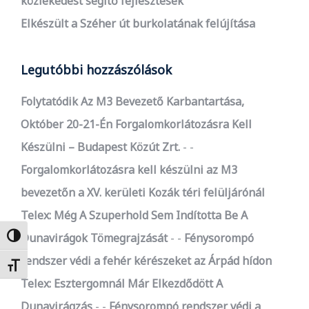
közlekedést segítő fejlesztések
Elkészült a Széher út burkolatának felújítása
Legutóbbi hozzászólások
Folytatódik Az M3 Bevezető Karbantartása,
Október 20-21-Én Forgalomkorlátozásra Kell
Készülni – Budapest Közút Zrt.
-
Forgalomkorlátozásra kell készülni az M3
bevezetőn a XV. kerületi Kozák téri felüljárónál
Telex: Még A Szuperhold Sem Indította Be A
Dunavirágok Tömegrajzását
-
Fénysorompó
Nagy kontraszt váltása
rendszer védi a fehér kérészeket az Árpád hídon
Betűméret váltása
Telex: Esztergomnál Már Elkezdődött A
Dunavirágzás
-
Fénysorompó rendszer védi a