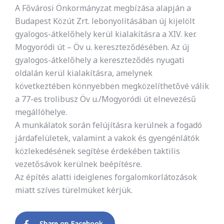
A Fővárosi Önkormányzat megbízása alapján a
Budapest Közút Zrt. lebonyolításában új kijelölt
gyalogos-átkelőhely kerül kialakításra a XIV. ker.
Mogyoródi út – Öv u. kereszteződésében. Az új
gyalogos-átkelőhely a kereszteződés nyugati
oldalán kerül kialakításra, amelynek
következtében könnyebben megközelíthetővé válik
a 77-es trolibusz Öv u./Mogyoródi út elnevezésű
megállóhelye.
A munkálatok során felújításra kerülnek a fogadó
járdafelületek, valamint a vakok és gyengénlátók
közlekedésének segítése érdekében taktilis
vezetősávok kerülnek beépítésre.
Az építés alatti ideiglenes forgalomkorlátozások
miatt szíves türelmüket kérjük.
Share on Facebook