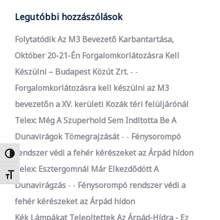
Legutóbbi hozzászólások
Folytatódik Az M3 Bevezető Karbantartása,
Október 20-21-Én Forgalomkorlátozásra Kell
Készülni – Budapest Közút Zrt.
-
Forgalomkorlátozásra kell készülni az M3
bevezetőn a XV. kerületi Kozák téri felüljárónál
Telex: Még A Szuperhold Sem Indította Be A
Dunavirágok Tömegrajzását
-
Fénysorompó
rendszer védi a fehér kérészeket az Árpád hídon
Nagy kontraszt váltása
Telex: Esztergomnál Már Elkezdődött A
Betűméret váltása
Dunavirágzás
-
Fénysorompó rendszer védi a
fehér kérészeket az Árpád hídon
Kék Lámpákat Telepítettek Az Árpád-Hídra - Ez