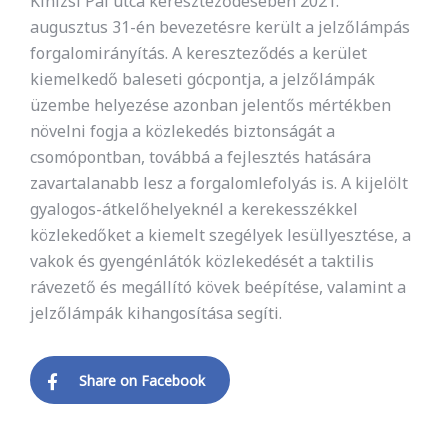
Kinizsi Pál utca kereszteződésében 2021.
augusztus 31-én bevezetésre került a jelzőlámpás
forgalomirányítás. A kereszteződés a kerület
kiemelkedő baleseti gócpontja, a jelzőlámpák
üzembe helyezése azonban jelentős mértékben
növelni fogja a közlekedés biztonságát a
csomópontban, továbbá a fejlesztés hatására
zavartalanabb lesz a forgalomlefolyás is. A kijelölt
gyalogos-átkelőhelyeknél a kerekesszékkel
közlekedőket a kiemelt szegélyek lesüllyesztése, a
vakok és gyengénlátók közlekedését a taktilis
rávezető és megállító kövek beépítése, valamint a
jelzőlámpák kihangosítása segíti.
Share on Facebook