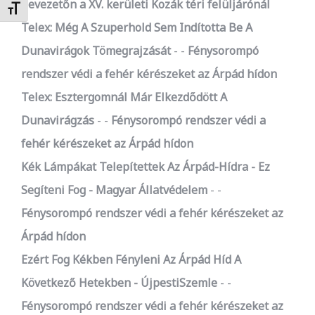
bevezetőn a XV. kerületi Kozák téri felüljárónál
Betűméret váltása
Telex: Még A Szuperhold Sem Indította Be A
Dunavirágok Tömegrajzását
-
Fénysorompó
rendszer védi a fehér kérészeket az Árpád hídon
Telex: Esztergomnál Már Elkezdődött A
Dunavirágzás
-
Fénysorompó rendszer védi a
fehér kérészeket az Árpád hídon
Kék Lámpákat Telepítettek Az Árpád-Hídra - Ez
Segíteni Fog - Magyar Állatvédelem
-
Fénysorompó rendszer védi a fehér kérészeket az
Árpád hídon
Ezért Fog Kékben Fényleni Az Árpád Híd A
Következő Hetekben - ÚjpestiSzemle
-
Fénysorompó rendszer védi a fehér kérészeket az