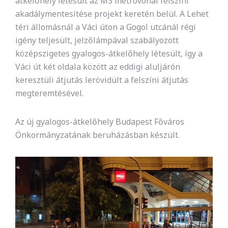
átkelőhely létesült az M3 metróvonal felszíni
akadálymentesítése projekt keretén belül. A Lehet
téri állomásnál a Váci úton a Gogol utcánál régi
igény teljesült, jelzőlámpával szabályozott
középszigetes gyalogos-átkelőhely létesült, így a
Váci út két oldala között az eddigi aluljárón
keresztüli átjutás lerövidült a felszíni átjutás
megteremtésével.
Az új gyalogos-átkelőhely Budapest Főváros
Önkormányzatának beruházásban készült.