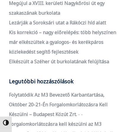
Megújul a XVIII. kerületi Nagykőrösi út egy
szakaszának burkolata
Lezárják a Soroksári utat a Rákóczi híd alatt
Kis korrekció – nagy előrelépés: több helyszínen
már elkészültek a gyalogos- és kerékpáros
közlekedést segítő fejlesztések
Elkészült a Széher út burkolatának felújítása
Legutóbbi hozzászólások
Folytatódik Az M3 Bevezető Karbantartása,
Október 20-21-Én Forgalomkorlátozásra Kell
Készülni – Budapest Közút Zrt.
-
Nagy kontraszt váltása
Forgalomkorlátozásra kell készülni az M3