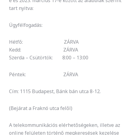
e és 2023. március 17-e között az alábbiak szerint
tart nyitva:
Ügyfélfogadás:
Hétfő: ZÁRVA
Kedd: ZÁRVA
Szerda – Csütörtök: 8:00 – 13:00
Péntek: ZÁRVA
Cím: 1115 Budapest, Bánk bán utca 8-12.
(Bejárat a Fraknó utca felől)
A telekommunikációs elérhetőségeken, illetve az
online felületen történő megkeresések kezelése