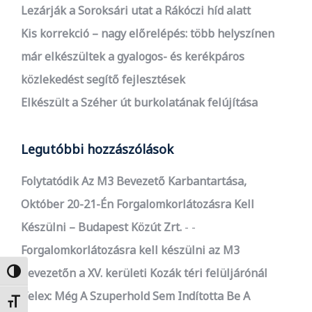
Lezárják a Soroksári utat a Rákóczi híd alatt
Kis korrekció – nagy előrelépés: több helyszínen
már elkészültek a gyalogos- és kerékpáros
közlekedést segítő fejlesztések
Elkészült a Széher út burkolatának felújítása
Legutóbbi hozzászólások
Folytatódik Az M3 Bevezető Karbantartása,
Október 20-21-Én Forgalomkorlátozásra Kell
Készülni – Budapest Közút Zrt.
-
Forgalomkorlátozásra kell készülni az M3
bevezetőn a XV. kerületi Kozák téri felüljárónál
Nagy kontraszt váltása
Telex: Még A Szuperhold Sem Indította Be A
Betűméret váltása