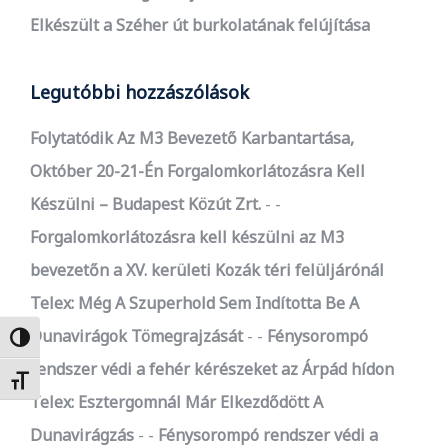
Elkészült a Széher út burkolatának felújítása
Legutóbbi hozzászólások
Folytatódik Az M3 Bevezető Karbantartása,
Október 20-21-Én Forgalomkorlátozásra Kell
Készülni – Budapest Közút Zrt.
-
Forgalomkorlátozásra kell készülni az M3
bevezetőn a XV. kerületi Kozák téri felüljárónál
Telex: Még A Szuperhold Sem Indította Be A
Dunavirágok Tömegrajzását
-
Fénysorompó
Nagy kontraszt váltása
rendszer védi a fehér kérészeket az Árpád hídon
Betűméret váltása
Telex: Esztergomnál Már Elkezdődött A
Dunavirágzás
-
Fénysorompó rendszer védi a