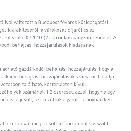
állyal változott a Budapest főváros közigazgatási
s kialakításáról, a várakozás díjáról és az
ól szóló 30/2010. (VI. 4.) önkormányzati rendelet. A
lkodói behajtási hozzájárulások kiadásának
 adható gazdálkodói behajtási hozzájárulás, hogy a
dálkodói behajtási hozzájárulások száma ne haladja
vezetben található, közterületen kívüli
ozóhelyek számának 1,2-szeresét, azzal, hogy ha egy
odó is jogosult, azt közöttük egyenlő arányban kell
amat a korábban megszokott időtartamnál hosszabb