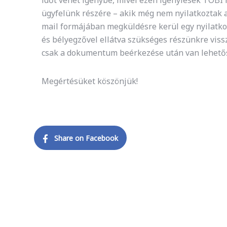
időt vehet igénybe, mivel ezen igénylések TOBI
ügyfelünk részére – akik még nem nyilatkoztak 
mail formájában megküldésre kerül egy nyilatkoz
és bélyegzővel ellátva szükséges részünkre viss
csak a dokumentum beérkezése után van lehetős
Megértésüket köszönjük!
Share on Facebook