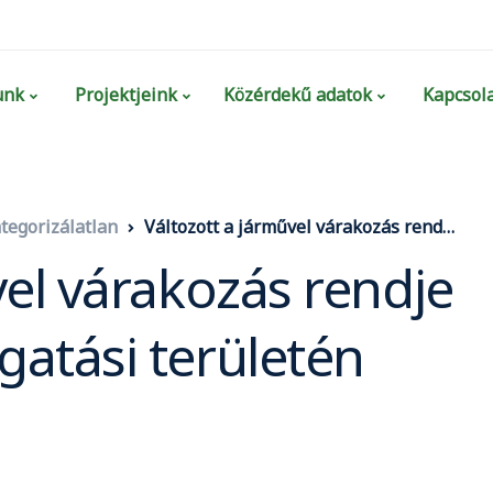
unk
Projektjeink
Közérdekű adatok
Kapcsola
tegorizálatlan
Változott a járművel várakozás rendje Budapest közigazgatási területén
vel várakozás rendje
atási területén