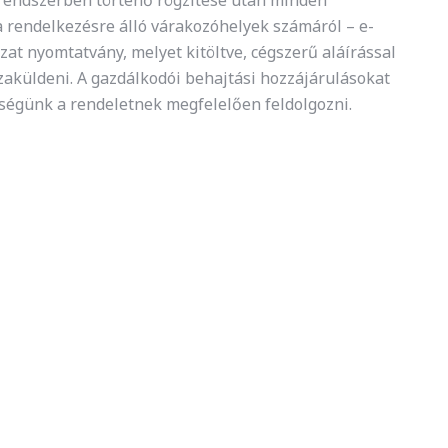
 rendszerben történő rögzítése után minden
a rendelkezésre álló várakozóhelyek számáról – e-
at nyomtatvány, melyet kitöltve, cégszerű aláírással
zaküldeni. A gazdálkodói behajtási hozzájárulásokat
égünk a rendeletnek megfelelően feldolgozni.