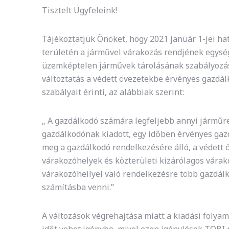
Tisztelt Ügyfeleink!
Tájékoztatjuk Önöket, hogy 2021 január 1-jei hat
területén a járművel várakozás rendjének egysége
üzemképtelen járművek tárolásának szabályozásár
változtatás a védett övezetekbe érvényes gazdá
szabályait érinti, az alábbiak szerint:
„ A gazdálkodó számára legfeljebb annyi járműre
gazdálkodónak kiadott, egy időben érvényes gaz
meg a gazdálkodó rendelkezésére álló, a védett ö
várakozóhelyek és közterületi kizárólagos várak
várakozóhellyel való rendelkezésre több gazdálk
számításba venni.”
A változások végrehajtása miatt a kiadási foly