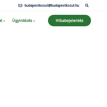
budapestkozut@budapestkozut.hu
t
Ügyintézés
Hibabejelentés