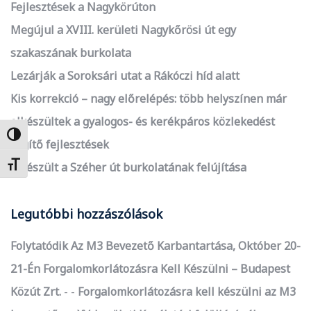
Fejlesztések a Nagykörúton
Megújul a XVIII. kerületi Nagykőrösi út egy
szakaszának burkolata
Lezárják a Soroksári utat a Rákóczi híd alatt
Kis korrekció – nagy előrelépés: több helyszínen már
elkészültek a gyalogos- és kerékpáros közlekedést
Nagy kontraszt váltása
segítő fejlesztések
Betűméret váltása
Elkészült a Széher út burkolatának felújítása
Legutóbbi hozzászólások
Folytatódik Az M3 Bevezető Karbantartása, Október 20-
21-Én Forgalomkorlátozásra Kell Készülni – Budapest
Közút Zrt.
-
Forgalomkorlátozásra kell készülni az M3