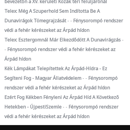
bevezetőn a XV. kerületi Kozák téri felüljárónál
Telex: Még A Szuperhold Sem Indította Be A
Dunavirágok Tömegrajzását
-
Fénysorompó rendszer
védi a fehér kérészeket az Árpád hídon
Telex: Esztergomnál Már Elkezdődött A Dunavirágzás
-
Fénysorompó rendszer védi a fehér kérészeket az
Árpád hídon
Kék Lámpákat Telepítettek Az Árpád-Hídra - Ez
Segíteni Fog - Magyar Állatvédelem
-
Fénysorompó
rendszer védi a fehér kérészeket az Árpád hídon
Ezért Fog Kékben Fényleni Az Árpád Híd A Következő
Hetekben - ÚjpestiSzemle
-
Fénysorompó rendszer
védi a fehér kérészeket az Árpád hídon