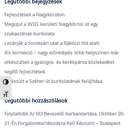
Legutóbbi bejegyzések
Fejlesztések a Nagykörúton
Megújul a XVIII. kerületi Nagykőrösi út egy
szakaszának burkolata
Lezárják a Soroksári utat a Rákóczi híd alatt
Kis korrekció – nagy előrelépés: több helyszínen már
elkészültek a gyalogos- és kerékpáros közlekedést
segítő fejlesztések
Elkészült a Széher út burkolatának felújítása
Nagy kontraszt váltása
Betűméret váltása
Legutóbbi hozzászólások
Folytatódik Az M3 Bevezető Karbantartása, Október 20-
21-Én Forgalomkorlátozásra Kell Készülni – Budapest